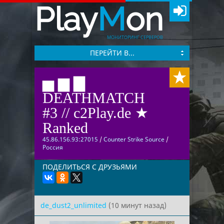
Play
M
on
МОНИТОРИНГ СЕРВЕРОВ
ПЕРЕЙТИ В...
▅ ▆ ▇
DEATHMATCH
#3 // c2Play.de ★
Ranked
45.86.156.93:27015
/
Counter Strike Source
/
Россия
ПОДЕЛИТЬСЯ С ДРУЗЬЯМИ
de_dust2_unlimited
(10 минут назад)