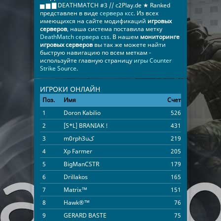
▅ ▆ ▇ DEATHMATCH #3 // c2Play.de ★ Ranked
представлен в виде
сервера ксс
. Из всех
имеющихся на сайте модификаций
игровых
серверов
, наша система поставила метку
DeathMatch сервера css
. В нашем
мониторинге
игровых серверов
вы так же можете найти
быструю навигацию по всем меткам -
используйте главную страницу
игры Counter
Strike Source
.
ИГРОКИ ОНЛАЙН
Поз.
Имя
Счет
Время
1
Doron Kabilio
526
07:18:38
2
[S*L] BRANIAK !
431
01:45:14
3
m0rph3uک
219
01:11:12
4
Xp Farmer
205
01:25:48
5
BigManCSTR
179
01:11:16
6
Drillakos
165
01:14:13
7
Matrix™
151
03:39:12
8
Hawk®™
76
06:45:08
9
GERARD BASTE
75
00:39:57