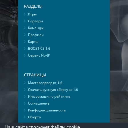
РАЗДЕЛЫ
Игры
Серверы
Команды
Профили
Карты
BOOST CS 1.6
Сервис No-IP
СТРАНИЦЫ
Мастерсервер кс 1.6
Скачать русскую сборку кс 1.6
Информация о рейтинге
Соглашение
Конфиденциальность
Оферта
Мониторинг ВКонтакте
Наш сайт использует файлы cookie