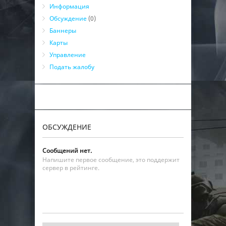
27
Информация
m2000
0
12:19:40
бот
Обсуждение
(0)
28
Х/Z
1
12:19:41
бот
Баннеры
29
SHOX&JOGS
0
12:19:41
бот
Карты
30
PanT 1kR
1
12:19:42
бот
Управление
31
ORANGE
2
12:19:42
бот
Подать жалобу
32
[BRAIN]
0
12:19:42
бот
33
Malacfi
0
12:19:42
бот
34
AvAlOneee95
3
12:19:42
бот
35
๖CalixX322
1
12:19:42
бот
ОБСУЖДЕНИЕ
36
Stonehammer
1
12:19:42
бот
37
WeeD0d0 <3 M @
0
12:19:42
бот
Сообщений нет.
38
timsn
1
12:19:42
бот
Напишите первое сообщение, это поддержит
сервер в рейтинге.
39
\m/metal.machine\m/
2
12:19:40
бот