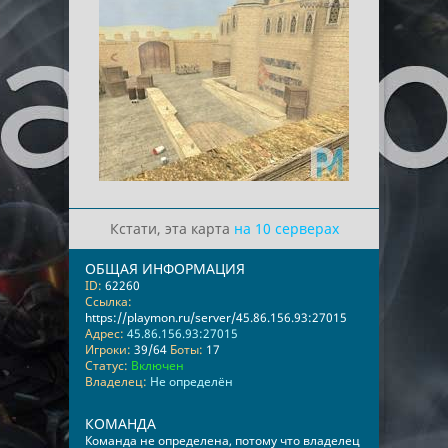
Кстати, эта карта
на 10 серверах
ОБЩАЯ ИНФОРМАЦИЯ
ID:
62260
Ссылка:
https://playmon.ru/server/45.86.156.93:27015
Адрес:
45.86.156.93:27015
Игроки:
39/64
Боты:
17
Статус:
Включен
Владелец:
Не определён
КОМАНДА
Команда не определена, потому что владелец