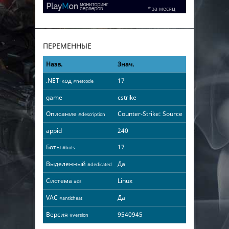
ПЕРЕМЕННЫЕ
Назв.
Знач.
.NET-код
17
#netcode
game
cstrike
Описание
Counter-Strike: Source
#description
appid
240
Боты
17
#bots
Выделенный
Да
#dedicated
Система
Linux
#os
VAC
Да
#anticheat
Версия
9540945
#version