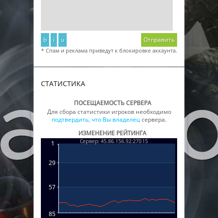
b
i
u
Отправить
* Спам и реклама приведут к блокировке аккаунта.
СТАТИСТИКА
ПОСЕЩАЕМОСТЬ СЕРВЕРА
Для сбора статистики игроков необходимо
подтвердить, что Вы владелец
сервера.
ИЗМЕНЕНИЕ РЕЙТИНГА