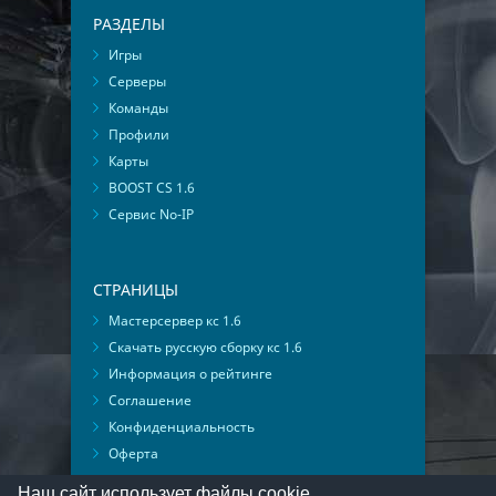
РАЗДЕЛЫ
Игры
Серверы
Команды
Профили
Карты
BOOST CS 1.6
Сервис No-IP
СТРАНИЦЫ
Мастерсервер кс 1.6
Скачать русскую сборку кс 1.6
Информация о рейтинге
Соглашение
Конфиденциальность
Оферта
Мониторинг ВКонтакте
Наш сайт использует файлы cookie