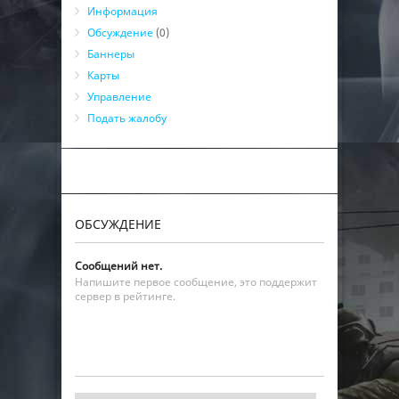
26
MaxPayne
2
21:06:24
бот
Информация
Обсуждение
(0)
Баннеры
Карты
Управление
Подать жалобу
ОБСУЖДЕНИЕ
Сообщений нет.
Напишите первое сообщение, это поддержит
сервер в рейтинге.