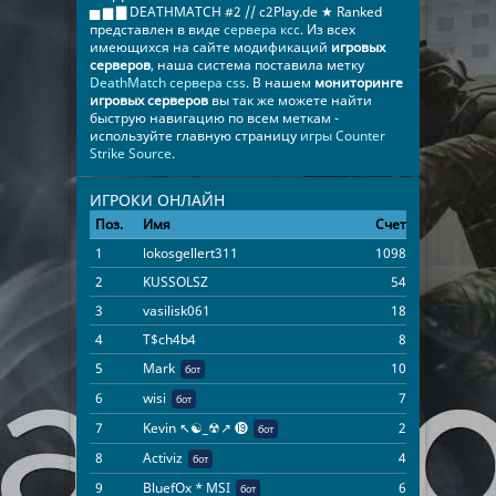
▅ ▆ ▇ DEATHMATCH #2 // c2Play.de ★ Ranked
представлен в виде
сервера ксс
. Из всех
имеющихся на сайте модификаций
игровых
серверов
, наша система поставила метку
DeathMatch сервера css
. В нашем
мониторинге
игровых серверов
вы так же можете найти
быструю навигацию по всем меткам -
используйте главную страницу
игры Counter
Strike Source
.
ИГРОКИ ОНЛАЙН
Поз.
Имя
Счет
Время
1
lokosgellert311
1098
02:20:43
2
KUSSOLSZ
54
08:38:28
3
vasilisk061
18
00:08:00
4
T$ch4b4
8
00:08:47
5
Mark
10
21:06:24
бот
6
wisi
7
21:06:24
бот
7
Kevin ↖☯_☢↗ ⓳
2
21:06:24
бот
8
Activiz
4
21:06:24
бот
9
BluefOx * MSI
6
21:06:24
бот