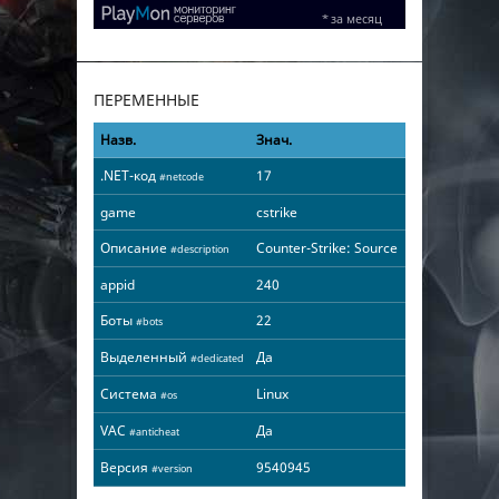
ПЕРЕМЕННЫЕ
Назв.
Знач.
.NET-код
17
#netcode
game
cstrike
Описание
Counter-Strike: Source
#description
appid
240
Боты
22
#bots
Выделенный
Да
#dedicated
Система
Linux
#os
VAC
Да
#anticheat
Версия
9540945
#version