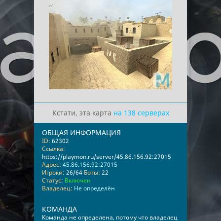
Кстати, эта карта
на 138 серверах
ОБЩАЯ ИНФОРМАЦИЯ
ID:
62302
Ссылка:
https://playmon.ru/server/45.86.156.92:27015
Адрес:
45.86.156.92:27015
Игроки:
26/64
Боты:
22
Статус:
Включен
Владелец:
Не определён
КОМАНДА
Команда не определена, потому что владелец