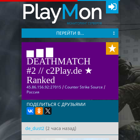
Play
M
on
МОНИТОРИНГ СЕРВЕРОВ
ПЕРЕЙТИ В...
▅ ▆ ▇
DEATHMATCH
#2 // c2Play.de ★
Ranked
45.86.156.92:27015
/
Counter Strike Source
/
Россия
ПОДЕЛИТЬСЯ С ДРУЗЬЯМИ
de_dust2
(2 часа назад)