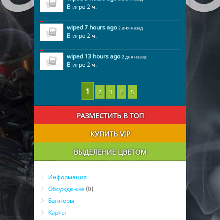
В игре 2 ч.
wiped 7 hours ago
2 дня назад
В игре 2 ч.
wiped 13 hours ago
2 дня назад
В игре 2 ч.
2
3
4
5
РАЗМЕСТИТЬ В ТОП
КУПИТЬ VIP
ВЫДЕЛЕНИЕ ЦВЕТОМ
Информация
Обсуждение
(0)
Баннеры
Карты