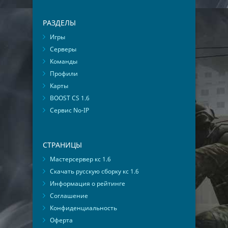
РАЗДЕЛЫ
Игры
Серверы
Команды
Профили
Карты
BOOST CS 1.6
Сервис No-IP
СТРАНИЦЫ
Мастерсервер кс 1.6
Скачать русскую сборку кс 1.6
Информация о рейтинге
Соглашение
Конфиденциальность
Оферта