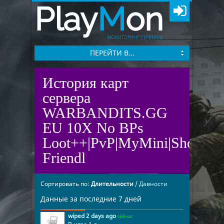
Play
M
on
МОНИТОРИНГ СЕРВЕРОВ
ПЕРЕЙТИ В...
История карт
сервера
WARBANDITS.GG
EU 10X No BPs
Loot++|PvP|MyMini|Shop|No
Friendl
Сортировать по:
Длительности
/
Давности
Данные за последние 7 дней
wiped 2 days ago
сейчас