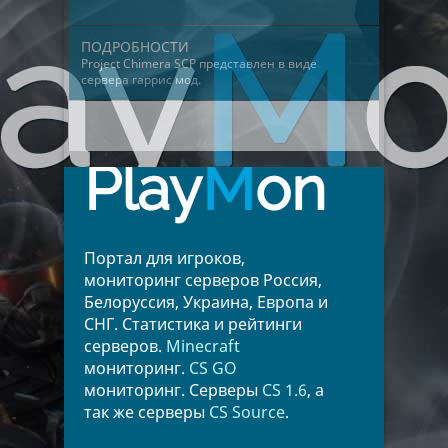
ПОДРОБНОСТИ
Project Chimera SCP представлен в виде
сервера гаррис мод
.
Play
M
on
Портал для игроков,
мониторинг серверов Россия,
Белоруссия, Украина, Европа и
СНГ. Статистика и рейтинги
серверов.
Minecraft
мониторинг.
CS GO
мониторинг. Серверы
CS 1.6
, а
так же серверы
CS Source
.