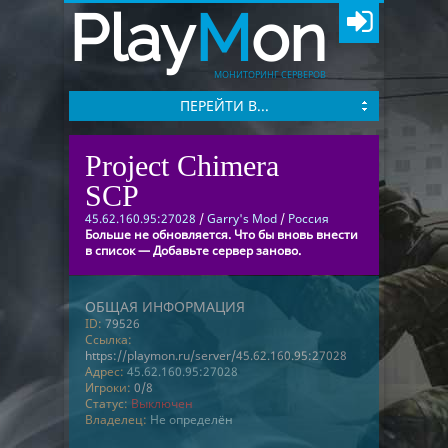
Play
M
on
МОНИТОРИНГ СЕРВЕРОВ
ПЕРЕЙТИ В...
Project Chimera
SCP
45.62.160.95:27028
/
Garry's Mod
/
Россия
Больше не обновляется. Что бы вновь внести
в список — Добавьте сервер заново.
ОБЩАЯ ИНФОРМАЦИЯ
ID:
79526
Ссылка:
https://playmon.ru/server/45.62.160.95:27028
Адрес:
45.62.160.95:27028
Игроки:
0/8
Статус:
Выключен
Владелец:
Не определён