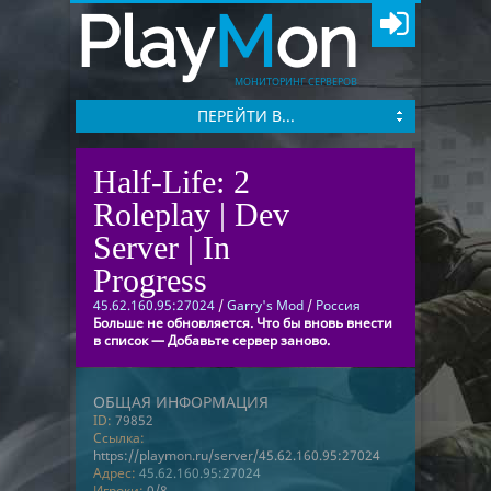
Play
M
on
МОНИТОРИНГ СЕРВЕРОВ
ПЕРЕЙТИ В...
Half-Life: 2
Roleplay | Dev
Server | In
Progress
45.62.160.95:27024
/
Garry's Mod
/
Россия
Больше не обновляется. Что бы вновь внести
в список — Добавьте сервер заново.
ОБЩАЯ ИНФОРМАЦИЯ
ID:
79852
Ссылка:
https://playmon.ru/server/45.62.160.95:27024
Адрес:
45.62.160.95:27024
Игроки:
0/8