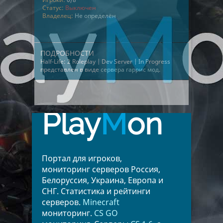
Статус:
Выключен
Владелец:
Не определён
ПОДРОБНОСТИ
Half-Life: 2 Roleplay | Dev Server | In Progress
представлен в виде
сервера гаррис мод
.
Play
M
on
Портал для игроков,
мониторинг серверов Россия,
Белоруссия, Украина, Европа и
СНГ. Статистика и рейтинги
серверов.
Minecraft
мониторинг.
CS GO