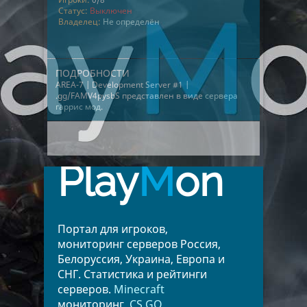
Статус:
Выключен
Владелец:
Не определён
ПОДРОБНОСТИ
AREA-7 | Development Server #1 |
.gg/FAMV4pysbS представлен в виде
сервера
гаррис мод
.
Play
M
on
Портал для игроков,
мониторинг серверов Россия,
Белоруссия, Украина, Европа и
СНГ. Статистика и рейтинги
серверов.
Minecraft
мониторинг.
CS GO