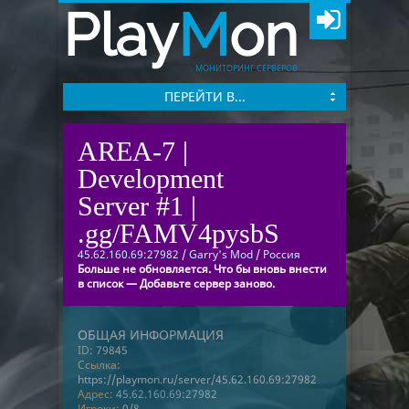
Play
M
on
МОНИТОРИНГ СЕРВЕРОВ
ПЕРЕЙТИ В...
AREA-7 |
Development
Server #1 |
.gg/FAMV4pysbS
45.62.160.69:27982
/
Garry's Mod
/
Россия
Больше не обновляется. Что бы вновь внести
в список — Добавьте сервер заново.
ОБЩАЯ ИНФОРМАЦИЯ
ID:
79845
Ссылка:
https://playmon.ru/server/45.62.160.69:27982
Адрес:
45.62.160.69:27982
Игроки:
0/8