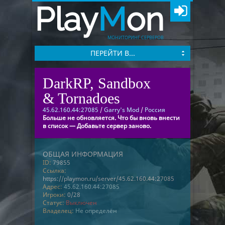
Play
M
on
МОНИТОРИНГ СЕРВЕРОВ
ПЕРЕЙТИ В...
DarkRP, Sandbox
& Tornadoes
45.62.160.44:27085
/
Garry's Mod
/
Россия
Больше не обновляется. Что бы вновь внести
в список — Добавьте сервер заново.
ОБЩАЯ ИНФОРМАЦИЯ
ID:
79855
Ссылка:
https://playmon.ru/server/45.62.160.44:27085
Адрес:
45.62.160.44:27085
Игроки:
0/28
Статус:
Выключен
Владелец:
Не определён