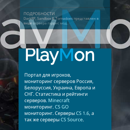
ПОДРОБНОСТИ
DarkRP, Sandbox & Tornadoes представлен в
виде
сервера гаррис мод
.
Play
M
on
Портал для игроков,
мониторинг серверов Россия,
Белоруссия, Украина, Европа и
СНГ. Статистика и рейтинги
серверов.
Minecraft
мониторинг.
CS GO
мониторинг. Серверы
CS 1.6
, а
так же серверы
CS Source
.