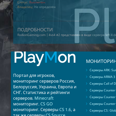
Статус:
Выключен
Владелец:
Не определён
ПОДРОБНОСТИ
RodionGaming.com | 4vs4 #2 представлен в виде
сервера left 4 d
Play
M
on
МОНИТОРИН
Серверы ARK: Surv
Портал для игроков,
Серверы ARMA 3
мониторинг серверов Россия,
Серверы Call of D
Белоруссия, Украина, Европа и
Серверы Counter S
СНГ. Статистика и рейтинги
Серверы Counter 
серверов.
Minecraft
мониторинг.
CS GO
Серверы Counter 
мониторинг. Серверы
CS 1.6
, а
Серверы CS: Glob
так же серверы
CS Source
.