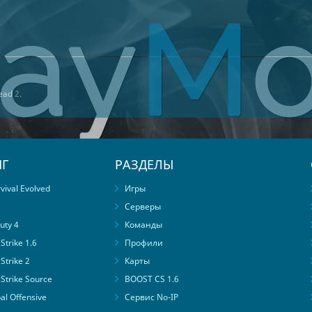
ead 2
.
Г
РАЗДЕЛЫ
ival Evolved
Игры
Серверы
uty 4
Команды
trike 1.6
Профили
Strike 2
Карты
Strike Source
BOOST CS 1.6
al Offensive
Сервис No-IP