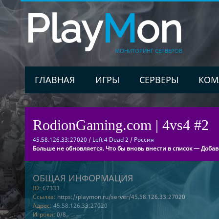
Play
M
on
МОНИТОРИНГ СЕРВЕРОВ
ГЛАВНАЯ
ИГРЫ
СЕРВЕРЫ
КОМ
RodionGaming.com | 4vs4 #2
45.58.126.33:27020
/
Left 4 Dead 2
/
Россия
Больше не обновляется. Что бы вновь внести в список — Добав
ОБЩАЯ ИНФОРМАЦИЯ
ID:
67333
Ссылка:
https://playmon.ru/server/45.58.126.33:27020
Адрес:
45.58.126.33:27020
Игроки:
0/8