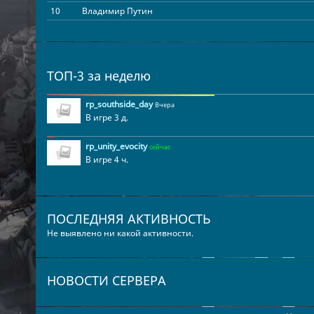
10
Владимир Путин
11
Randy Longi
12
Nonberg
13
Fycx/Henri
ТОП-3 за неделю
14
Snox
15
76el*
rp_southside_day
Вчера
В игре 3 д.
16
Amir
17
レオン
rp_unity_evocity
сейчас
18
OTTerVanBismarck
В игре 4 ч.
19
Caldium
20
F
21
Mika.
ПОСЛЕДНЯЯ АКТИВНОСТЬ
22
Neptunius
Не выявлено ни какой активности.
23
Player24
24
Player25
НОВОСТИ СЕРВЕРА
25
Meine Oma ist auf Tinder gebannt
26
Aiven