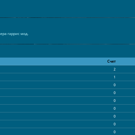
ера гаррис мод
.
Счет
2
1
0
0
0
0
0
0
0