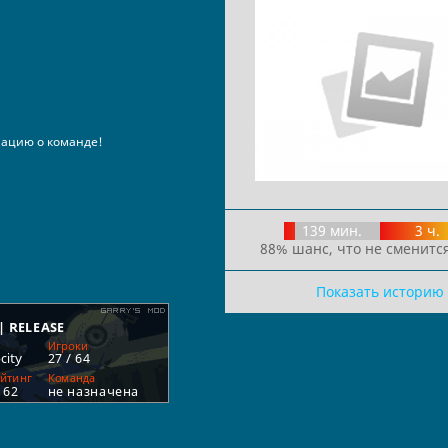
ацию о команде!
139 мин.
3 ч.
88% шанс, что не сменится
Показать историю