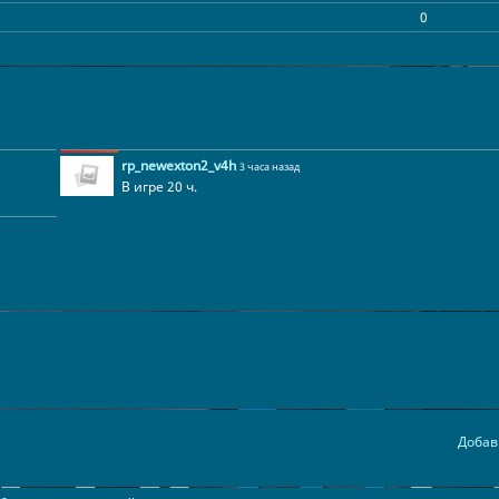
0
0
0
0
0
0
rp_newexton2_v4h
3 часа назад
В игре 20 ч.
0
0
0
0
0
0
0
0
0
Добав
0
0