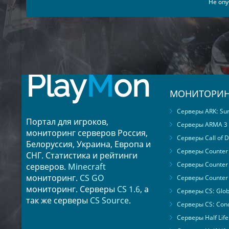
Не опу
27
Player26
Play
M
on
МОНИТОРИН
Серверы ARK: Surv
Портал для игроков,
Серверы ARMA 3
мониторинг серверов Россия,
Серверы Call of D
Белоруссия, Украина, Европа и
Серверы Counter S
СНГ. Статистика и рейтинги
Серверы Counter 
серверов.
Minecraft
мониторинг.
CS GO
Серверы Counter 
мониторинг. Серверы
CS 1.6
, а
Серверы CS: Glob
так же серверы
CS Source
.
Серверы CS: Cond
Серверы Half Life