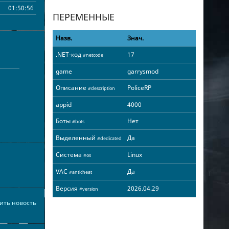
01:50:56
ПЕРЕМЕННЫЕ
01:48:45
01:37:20
Назв.
Знач.
01:32:38
.NET-код
17
#netcode
01:28:55
game
garrysmod
01:14:04
00:51:21
Описание
PoliceRP
#description
00:35:49
appid
4000
00:35:40
Боты
Нет
#bots
00:34:34
Выделенный
Да
#dedicated
00:28:27
00:21:09
Система
Linux
#os
00:14:27
VAC
Да
#anticheat
00:09:15
Версия
2026.04.29
#version
00:08:10
ить новость
00:08:09
00:04:10