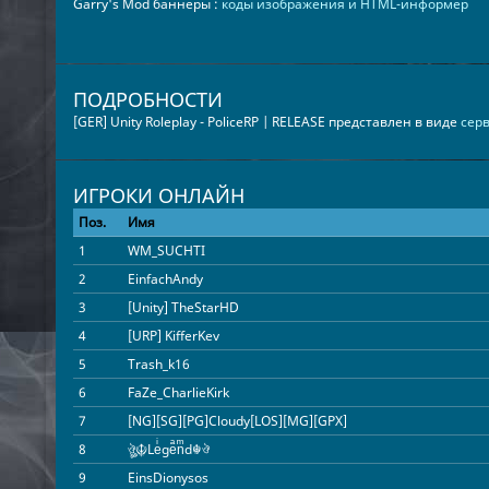
Garry's Mod баннеры :
коды изображения и HTML-информер
ПОДРОБНОСТИ
[GER] Unity Roleplay - PoliceRP | RELEASE представлен в виде
серв
ИГРОКИ ОНЛАЙН
Поз.
Имя
1
WM_SUCHTI
2
EinfachAndy
3
[Unity] TheStarHD
4
[URP] KifferKev
5
Trash_k16
6
FaZe_CharlieKirk
7
[NG][SG][PG]Cloudy[LOS][MG][GPX]
8
ঔৣ☬Leͥgeͣnͫd☬ঔ
9
EinsDionysos