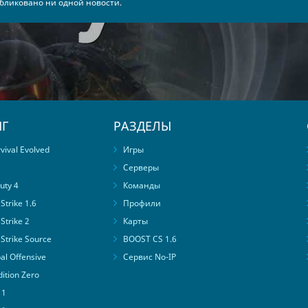
бликовано ни одной новости.
0
Г
РАЗДЕЛЫ
ival Evolved
Игры
Серверы
uty 4
Команды
trike 1.6
Профили
Strike 2
Карты
Strike Source
BOOST CS 1.6
al Offensive
Сервис No-IP
ition Zero
 1