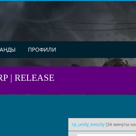
АНДЫ
ПРОФИЛИ
ceRP | RELEASE
rp_unity_evocity
(34 минуты на