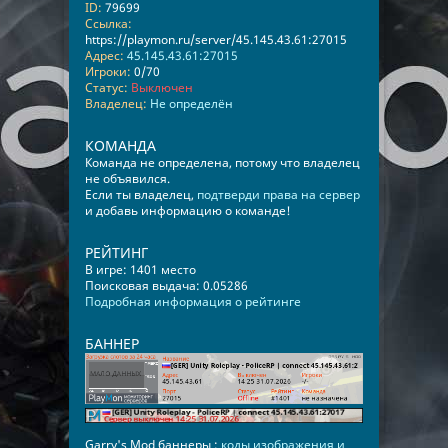
ID:
79699
Ссылка:
https://playmon.ru/server/45.145.43.61:27015
Адрес:
45.145.43.61:27015
Игроки:
0/70
Статус:
Выключен
Владелец:
Не определён
КОМАНДА
Команда не определена, потому что владелец
не объявился.
Если ты владелец,
подтверди права на сервер
и добавь информацию о команде!
РЕЙТИНГ
В игре: 1401 место
Поисковая выдача: 0.05286
Подробная информация о рейтинге
БАННЕР
Garry's Mod баннеры :
коды изображения и