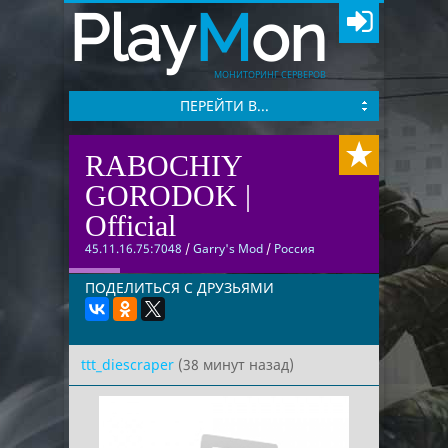
Play
M
on
МОНИТОРИНГ СЕРВЕРОВ
ПЕРЕЙТИ В...
RABOCHIY
GORODOK |
Official
45.11.16.75:7048
/
Garry's Mod
/
Россия
ПОДЕЛИТЬСЯ С ДРУЗЬЯМИ
ttt_diescraper
(38 минут назад)