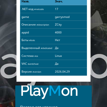
Назв.
Знач.
.NET-код
17
#netcode
game
garrysmod
Описание
ZCity
#description
appid
4000
Боты
Нет
#bots
Выделенный
Да
#dedicated
Система
Linux
#os
VAC
Да
#anticheat
Версия
2026.04.29
#version
Play
M
on