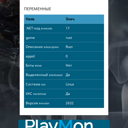
ПЕРЕМЕННЫЕ
Назв.
Знач.
.NET-код
17
#netcode
game
rust
Описание
Rust
#description
appid
0
Боты
Нет
#bots
Выделенный
Да
#dedicated
Система
Linux
#os
VAC
Да
#anticheat
Версия
2632
#version
Play
M
on