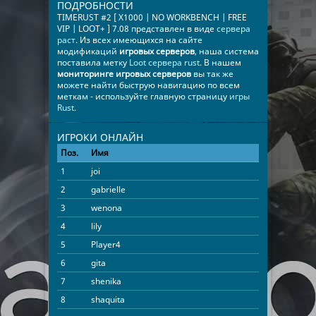
ПОДРОБНОСТИ
TIMERUST #2 [ X1000 | NO WORKBENCH | FREE
VIP | LOOT+ ] 7.08 представлен в виде
сервера
раст
. Из всех имеющихся на сайте
модификаций
игровых серверов
, наша система
поставила метку
Loot сервера rust
. В нашем
мониторинге игровых серверов
вы так же
можете найти быструю навигацию по всем
меткам - используйте главную страницу
игры
Rust
.
ИГРОКИ ОНЛАЙН
Поз.
Имя
Время
1
joi
07:37:16
2
gabrielle
05:26:55
3
wenona
01:40:44
4
lily
01:16:20
5
Player4
01:09:11
6
gita
00:38:56
7
shenika
00:10:14
8
shaquita
00:04:24