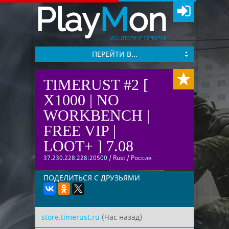
Play
M
on
МОНИТОРИНГ СЕРВЕРОВ
ПЕРЕЙТИ В...
TIMERUST #2 [
X1000 | NO
WORKBENCH |
FREE VIP |
LOOT+ ] 7.08
37.230.228.228:20500
/
Rust
/
Россия
ПОДЕЛИТЬСЯ С ДРУЗЬЯМИ
store.timerust.ru
(Час назад)