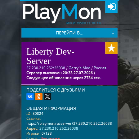
Play
M
on
МОНИТОРИНГ СЕРВЕРОВ
ПЕРЕЙТИ В...
Liberty Dev-
Server
37.230.210.252:26038
/
Garry's Mod
/
Россия
Серевер выключен 20:33 27.07.2026 /
Следующее обновление через 2734 сек.
ПОДЕЛИТЬСЯ С ДРУЗЬЯМИ
ОБЩАЯ ИНФОРМАЦИЯ
ID:
80824
Ссылка:
https://playmon.ru/server/37.230.210.252:26038
Адрес:
37.230.210.252:26038
Игроки:
0/128
Статус:
Выключен