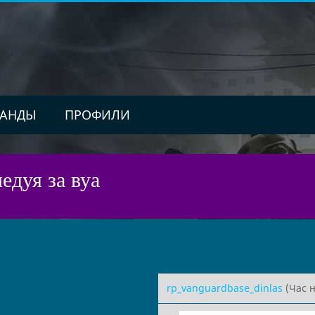
АНДЫ
ПРОФИЛИ
едуя за вуа
rp_vanguardbase_dinlas
(Час н