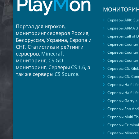
Play
M
on
МОНИТОРИН
Серверы ARK: Surv
Портал для игроков,
Серверы ARMA 3
мониторинг серверов Россия,
Серверы Call of D
Белоруссия, Украина, Европа и
Серверы Counter S
СНГ. Статистика и рейтинги
Серверы Counter 
серверов.
Minecraft
мониторинг.
CS GO
Серверы Counter 
мониторинг. Серверы
CS 1.6
, а
Серверы CS: Glob
так же серверы
CS Source
.
Серверы CS: Cond
Серверы Half Life
Серверы Half Life
Серверы Garry's
Серверы San Andr
Серверы Multi The
Серверы Criminal 
Серверы Minecra