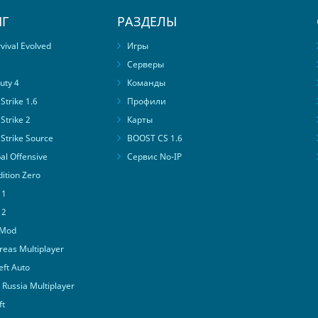
Г
РАЗДЕЛЫ
ival Evolved
Игры
Серверы
uty 4
Команды
trike 1.6
Профили
Strike 2
Карты
Strike Source
BOOST CS 1.6
al Offensive
Сервис No-IP
ition Zero
 1
 2
 Mod
eas Multiplayer
ft Auto
Russia Multiplayer
ft