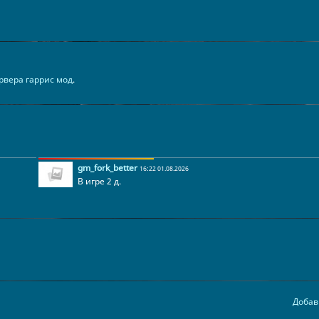
рвера гаррис мод
.
gm_fork_better
16:22 01.08.2026
В игре 2 д.
Добав