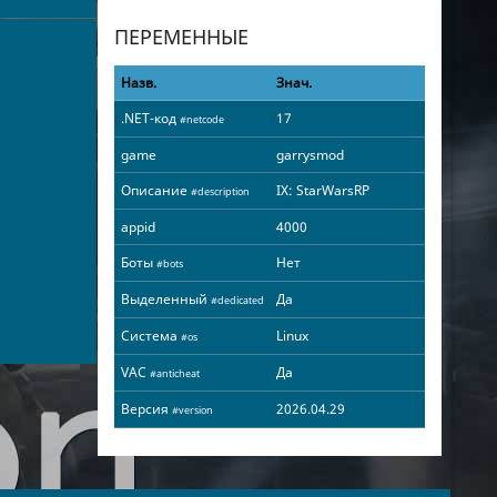
ПЕРЕМЕННЫЕ
Назв.
Знач.
.NET-код
17
#netcode
game
garrysmod
Описание
IX: StarWarsRP
#description
appid
4000
Боты
Нет
#bots
Выделенный
Да
#dedicated
Система
Linux
#os
VAC
Да
#anticheat
Версия
2026.04.29
#version