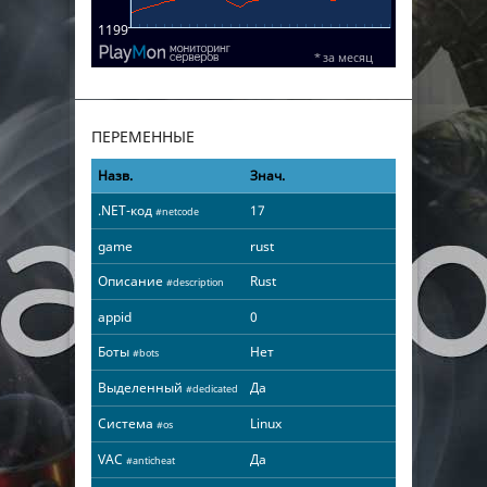
ПЕРЕМЕННЫЕ
Назв.
Знач.
.NET-код
17
#netcode
game
rust
Описание
Rust
#description
appid
0
Боты
Нет
#bots
Выделенный
Да
#dedicated
Система
Linux
#os
VAC
Да
#anticheat