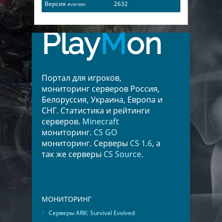
Версия
2632
#version
Play
M
on
Портал для игроков,
мониторинг серверов Россия,
Белоруссия, Украина, Европа и
СНГ. Статистика и рейтинги
серверов.
Minecraft
мониторинг.
CS GO
мониторинг. Серверы
CS 1.6
, а
так же серверы
CS Source
.
МОНИТОРИНГ
Серверы ARK: Survival Evolved