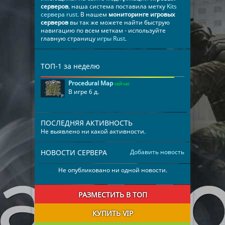
серверов
, наша система поставила метку
Kits
сервера rust
. В нашем
мониторинге игровых
серверов
вы так же можете найти быструю
навигацию по всем меткам - используйте
главную страницу
игры Rust
.
ТОП-1 за неделю
Procedural Map
сейчас
В игре 6 д.
ПОСЛЕДНЯЯ АКТИВНОСТЬ
Не выявлено ни какой активности.
НОВОСТИ СЕРВЕРА
Добавить новость
Не опубликовано ни одной новости.
РАЗМЕСТИТЬ В ТОП
КУПИТЬ VIP