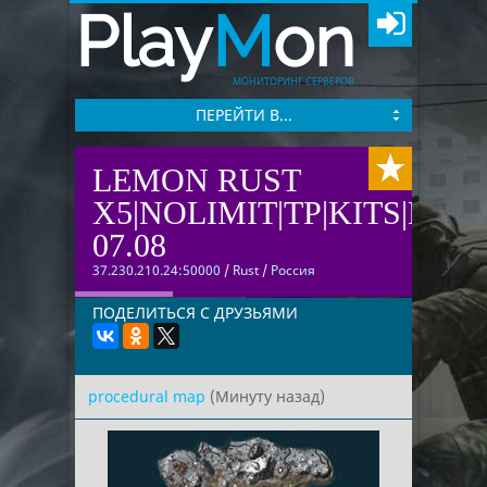
Play
M
on
МОНИТОРИНГ СЕРВЕРОВ
ПЕРЕЙТИ В...
LEMON RUST
X5|NOLIMIT|TP|KITS|EVE
07.08
37.230.210.24:50000
/
Rust
/
Россия
ПОДЕЛИТЬСЯ С ДРУЗЬЯМИ
procedural map
(Минуту назад)