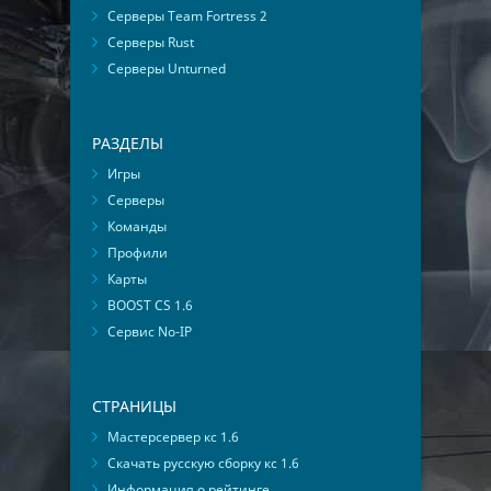
Серверы Team Fortress 2
Серверы Rust
Серверы Unturned
РАЗДЕЛЫ
Игры
Серверы
Команды
Профили
Карты
BOOST CS 1.6
Сервис No-IP
СТРАНИЦЫ
Мастерсервер кс 1.6
Скачать русскую сборку кс 1.6
Информация о рейтинге