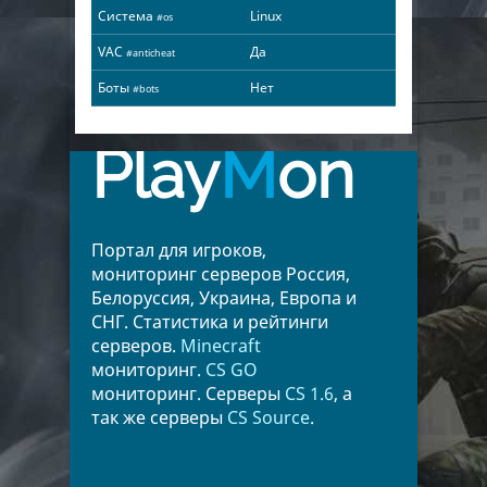
Система
Linux
#os
VAC
Да
#anticheat
Боты
Нет
#bots
Play
M
on
Портал для игроков,
мониторинг серверов Россия,
Белоруссия, Украина, Европа и
СНГ. Статистика и рейтинги
серверов.
Minecraft
мониторинг.
CS GO
мониторинг. Серверы
CS 1.6
, а
так же серверы
CS Source
.