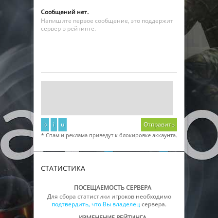
Сообщений нет.
Напишите первое сообщение, это поддержит
сервер в рейтинге.
b
i
u
Отправить
* Спам и реклама приведут к блокировке аккаунта.
СТАТИСТИКА
ПОСЕЩАЕМОСТЬ СЕРВЕРА
Для сбора статистики игроков необходимо
подтвердить, что Вы владелец
сервера.
ИЗМЕНЕНИЕ РЕЙТИНГА