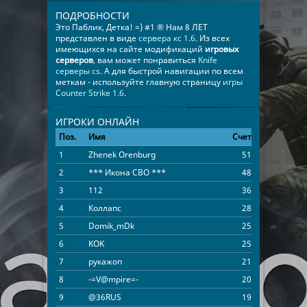
ПОДРОБНОСТИ
Это Паблик, Детка! =) #1 ® Нам 8 ЛЕТ
представлен в виде
сервера кс 1.6
. Из всех
имеющихся на сайте модификаций
игровых
серверов
, вам может понравиться
Knife
серверы cs
. А для быстрой навигации по всем
меткам - используйте главную страницу
игры
Counter Strike 1.6
.
ИГРОКИ ОНЛАЙН
Поз.
Имя
Счет
Время
1
Zhenek Orenburg
51
00:18:54
2
*** Икона СВО ***
48
00:20:20
3
112
36
04:15:13
4
Коллапс
28
01:36:26
5
Domik_mDk
25
00:45:10
6
KOK
25
00:39:28
7
рукажоп
21
00:52:58
8
-=V@mpire=-
20
01:37:18
9
@36RUS
19
04:09:07