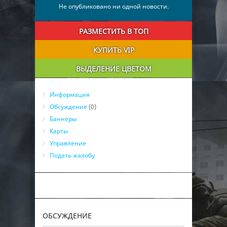
27
Unikov
0
02:37:20
Не опубликовано ни одной новости.
28
{psk0vskii}
0
00:04:57
29
ВоиН
0
00:03:28
РАЗМЕСТИТЬ В ТОП
30
ВОВА
0
00:02:03
КУПИТЬ VIP
ВЫДЕЛЕНИЕ ЦВЕТОМ
Информация
Обсуждение
(0)
Баннеры
Карты
Управление
Подать жалобу
ОБСУЖДЕНИЕ