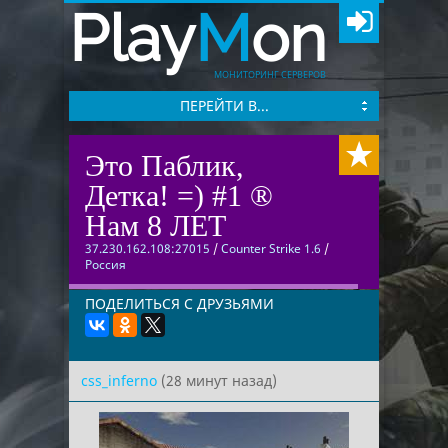
Play
M
on
МОНИТОРИНГ СЕРВЕРОВ
ПЕРЕЙТИ В...
Это Паблик,
Детка! =) #1 ®
Нам 8 ЛЕТ
37.230.162.108:27015
/
Counter Strike 1.6
/
Россия
ПОДЕЛИТЬСЯ С ДРУЗЬЯМИ
css_inferno
(28 минут назад)