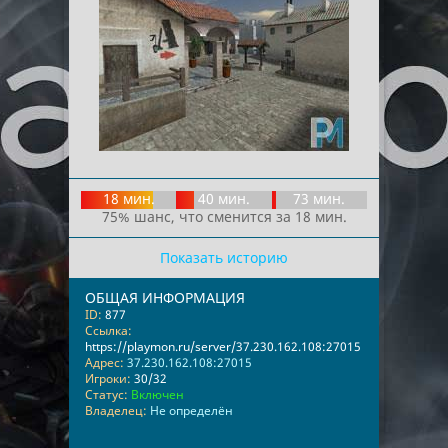
18 мин.
40 мин.
73 мин.
75% шанс, что сменится за 18 мин.
Показать историю
ОБЩАЯ ИНФОРМАЦИЯ
ID:
877
Ссылка:
https://playmon.ru/server/37.230.162.108:27015
Адрес:
37.230.162.108:27015
Игроки:
30/32
Статус:
Включен
Владелец:
Не определён