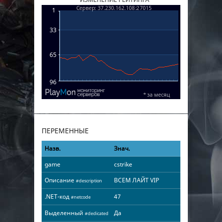
ПЕРЕМЕННЫЕ
Назв.
Знач.
game
cstrike
Описание
ВСЕМ ЛАЙТ VIP
#description
.NET-код
47
#netcode
Выделенный
Да
#dedicated