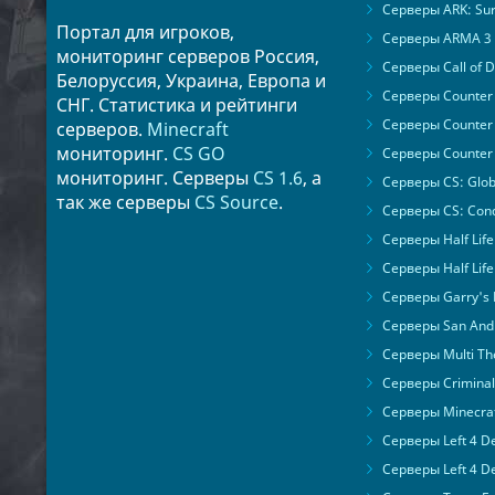
Серверы ARK: Surv
Портал для игроков,
Серверы ARMA 3
мониторинг серверов Россия,
Серверы Call of D
Белоруссия, Украина, Европа и
Серверы Counter S
СНГ. Статистика и рейтинги
Серверы Counter 
серверов.
Minecraft
мониторинг.
CS GO
Серверы Counter 
мониторинг. Серверы
CS 1.6
, а
Серверы CS: Glob
так же серверы
CS Source
.
Серверы CS: Cond
Серверы Half Life
Серверы Half Life
Серверы Garry's
Серверы San Andr
Серверы Multi The
Серверы Criminal 
Серверы Minecra
Серверы Left 4 D
Серверы Left 4 D