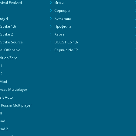
ival Evolved
Игры
Серверы
uty 4
Команды
trike 1.6
Профили
Strike 2
Карты
Strike Source
BOOST CS 1.6
al Offensive
Сервис No-IP
ition Zero
 1
 2
 Mod
eas Multiplayer
ft Auto
Russia Multiplayer
ft
ead
ead 2