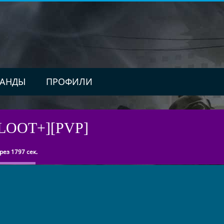
АНДЫ
ПРОФИЛИ
LOOT+][PVP]
ез 1797 сек.