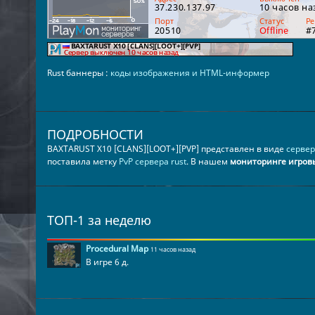
Rust баннеры :
коды изображения и HTML-информер
ПОДРОБНОСТИ
BAXTARUST X10 [CLANS][LOOT+][PVP] представлен в виде
сервер
поставила метку
PvP сервера rust
. В нашем
мониторинге игров
ТОП-1 за неделю
Procedural Map
11 часов назад
В игре 6 д.