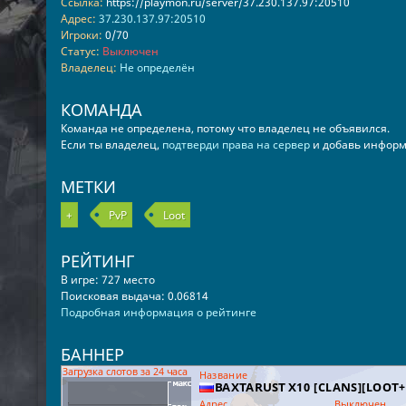
Ссылка:
https://playmon.ru/server/37.230.137.97:20510
Адрес:
37.230.137.97:20510
Игроки:
0/70
Статус:
Выключен
Владелец:
Не определён
КОМАНДА
Команда не определена, потому что владелец не объявился.
Если ты владелец,
подтверди права на сервер
и добавь информ
МЕТКИ
+
PvP
Loot
РЕЙТИНГ
В игре: 727 место
Поисковая выдача: 0.06814
Подробная информация о рейтинге
БАННЕР