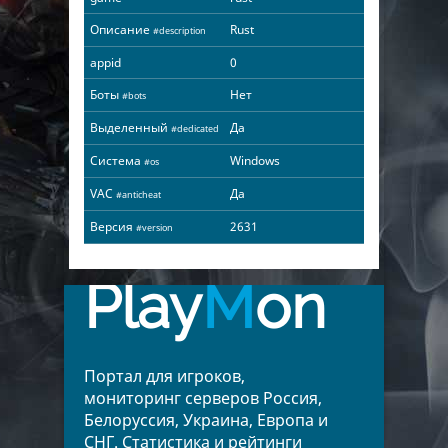
Описание
Rust
#description
appid
0
Боты
Нет
#bots
Выделенный
Да
#dedicated
Система
Windows
#os
VAC
Да
#anticheat
Версия
2631
#version
Play
M
on
Портал для игроков,
мониторинг серверов Россия,
Белоруссия, Украина, Европа и
СНГ. Статистика и рейтинги