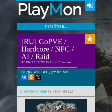
Play
M
on
МОНИТОРИНГ СЕРВЕРОВ
ПЕРЕЙТИ В...
[RU] GoPVE /
Hardcore / NPC /
AI / Raid
37.194.97.52:28015
/
Rust
/
Россия
ПОДЕЛИТЬСЯ С ДРУЗЬЯМИ
procedural map
(2 часа назад)