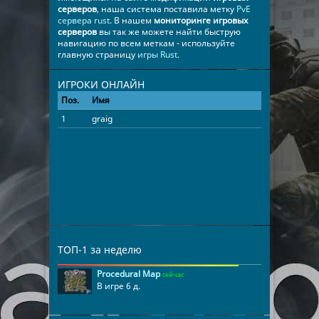
серверов
, наша система поставила метку
PvE
сервера rust
. В нашем
мониторинге игровых
серверов
вы так же можете найти быструю
навигацию по всем меткам - используйте
главную страницу
игры Rust
.
ИГРОКИ ОНЛАЙН
Поз.
Имя
Время
1
graig
01:46:44
ТОП-1 за неделю
Procedural Map
сейчас
В игре 6 д.