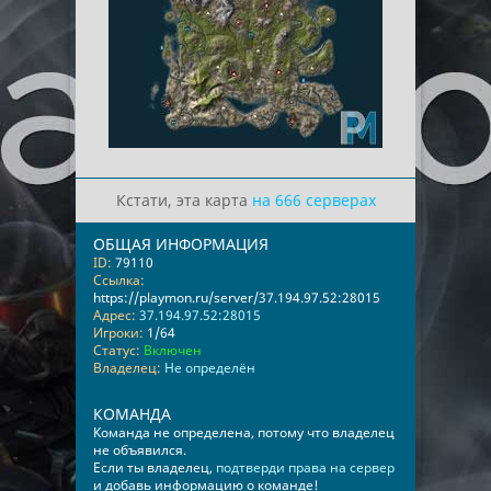
Кстати, эта карта
на 666 серверах
ОБЩАЯ ИНФОРМАЦИЯ
ID:
79110
Ссылка:
https://playmon.ru/server/37.194.97.52:28015
Адрес:
37.194.97.52:28015
Игроки:
1/64
Статус:
Включен
Владелец:
Не определён
КОМАНДА
Команда не определена, потому что владелец
не объявился.
Если ты владелец,
подтверди права на сервер
и добавь информацию о команде!