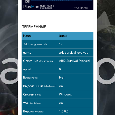
ПЕРЕМЕННЫЕ
Назв.
Знач.
.NET-код
17
#netcode
game
ark_survival_evolved
Описание
ARK: Survival Evolved
#description
appid
0
Боты
Нет
#bots
Выделенный
Да
#dedicated
Система
Windows
#os
VAC
Да
#anticheat
Версия
1.0.0.0
#version