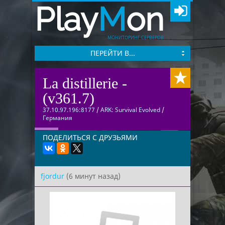
Play
M
on
МОНИТОРИНГ СЕРВЕРОВ
ПЕРЕЙТИ В...
La distillerie -
(v361.7)
37.10.97.196:8177
/
ARK: Survival Evolved
/
Германия
ПОДЕЛИТЬСЯ С ДРУЗЬЯМИ
fjordur
(6 минут назад)