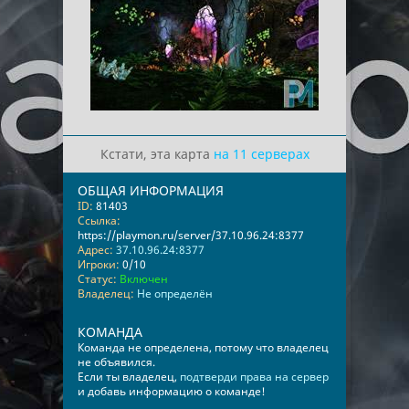
Кстати, эта карта
на 11 серверах
ОБЩАЯ ИНФОРМАЦИЯ
ID:
81403
Ссылка:
https://playmon.ru/server/37.10.96.24:8377
Адрес:
37.10.96.24:8377
Игроки:
0/10
Статус:
Включен
Владелец:
Не определён
КОМАНДА
Команда не определена, потому что владелец
не объявился.
Если ты владелец,
подтверди права на сервер
и добавь информацию о команде!