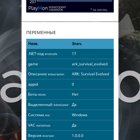
ПЕРЕМЕННЫЕ
Назв.
Знач.
.NET-код
17
#netcode
game
ark_survival_evolved
Описание
ARK: Survival Evolved
#description
appid
0
Боты
Нет
#bots
Выделенный
Да
#dedicated
Система
Windows
#os
VAC
Да
#anticheat
Версия
1.0.0.0
#version