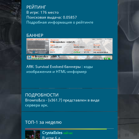
РЕЙТИНГ
В игре: 176 место
Поисковая выдача: 0.05857
Подробная информация о рейтинге
БАННЕР
ARK: Survival Evolved баннеры :
коды
изображения и HTML-информер
ПОДРОБНОСТИ
Browns&co - (v361.7) представлен в виде
сервера арк
.
ТОП-1 за неделю
CrystalIsles
сейчас
В игре 6 д.