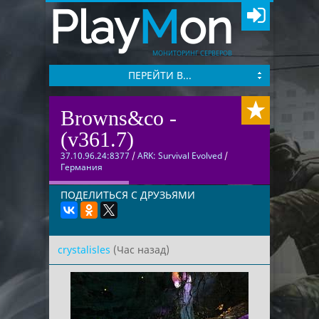
Play
M
on
МОНИТОРИНГ СЕРВЕРОВ
ПЕРЕЙТИ В...
Browns&co -
(v361.7)
37.10.96.24:8377
/
ARK: Survival Evolved
/
Германия
ПОДЕЛИТЬСЯ С ДРУЗЬЯМИ
crystalisles
(Час назад)