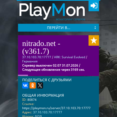
Play
M
on
МОНИТОРИНГ СЕРВЕРОВ
ПЕРЕЙТИ В...
nitrado.net -
(v361.7)
37.10.103.70:17777
/
ARK: Survival Evolved
/
Германия
Серевер выключен 02:07 31.07.2026 /
Следующее обновление через 3169 сек.
ПОДЕЛИТЬСЯ С ДРУЗЬЯМИ
ОБЩАЯ ИНФОРМАЦИЯ
ID:
80874
Ссылка:
https://playmon.ru/server/37.10.103.70:17777
Адрес:
37.10.103.70:17777
Игроки:
0/10