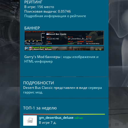
РЕЙТИНГ
В игре: 156 место
Поисковая выдача: 0.05746
Подробная информация о рейтинге
БАННЕР
Garry's Mod баннеры :
коды изображения и
HTML-информер
ПОДРОБНОСТИ
Desert Bus Classic представлен в виде
сервера
гаррис мод
.
ТОП-1 за неделю
gm_desertbus_deluxe
сейчас
В игре 7 д.