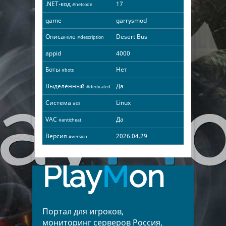
.NET-код
17
#netcode
game
garrysmod
Описание
Desert Bus
#description
appid
4000
Боты
Нет
#bots
Выделенный
Да
#dedicated
Система
Linux
#os
VAC
Да
#anticheat
Версия
2026.04.29
#version
Play
M
on
Портал для игроков,
мониторинг серверов Россия,