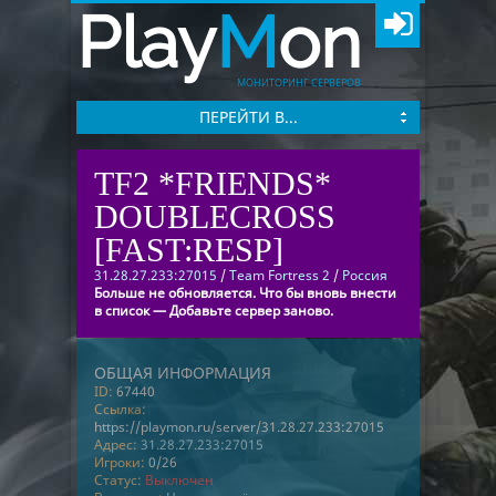
Play
M
on
МОНИТОРИНГ СЕРВЕРОВ
ПЕРЕЙТИ В...
TF2 *FRIENDS*
DOUBLECROSS
[FAST:RESP]
31.28.27.233:27015
/
Team Fortress 2
/
Россия
Больше не обновляется. Что бы вновь внести
в список — Добавьте сервер заново.
ОБЩАЯ ИНФОРМАЦИЯ
ID:
67440
Ссылка:
https://playmon.ru/server/31.28.27.233:27015
Адрес:
31.28.27.233:27015
Игроки:
0/26
Статус:
Выключен