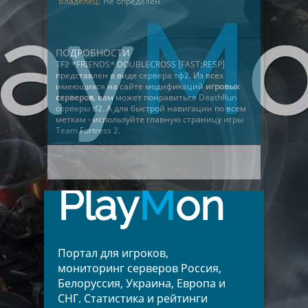
Владелец:
Не определён
ПОДРОБНОСТИ
TF2 *FRIENDS* DOUBLECROSS [FAST:RESP]
представлен в виде
сервера тф2
. Из всех
имеющихся на сайте модификаций
игровых
серверов
, вам может понравиться
DeathRun
серверы tf2
. А для быстрой навигации по всем
меткам - используйте главную страницу
игры
Team Fortress 2
.
Play
M
on
Портал для игроков,
мониторинг серверов Россия,
Белоруссия, Украина, Европа и
СНГ. Статистика и рейтинги