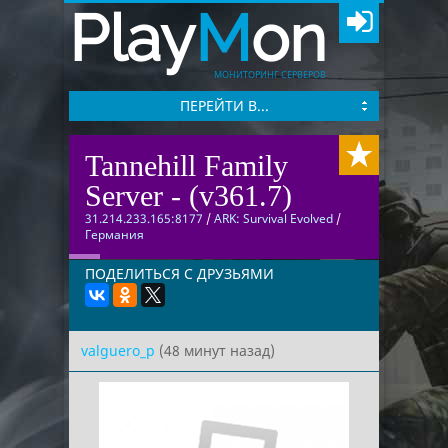
Play
M
on
МОНИТОРИНГ СЕРВЕРОВ
ПЕРЕЙТИ В...
Tannehill Family
Server - (v361.7)
31.214.233.165:8177
/
ARK: Survival Evolved
/
Германия
ПОДЕЛИТЬСЯ С ДРУЗЬЯМИ
valguero_p
(48 минут назад)