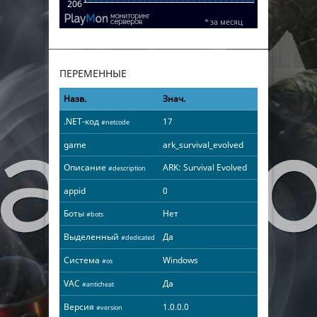
ПЕРЕМЕННЫЕ
Назв.
Знач.
.NET-код
17
#netcode
game
ark_survival_evolved
Описание
ARK: Survival Evolved
#description
appid
0
Боты
Нет
#bots
Выделенный
Да
#dedicated
Система
Windows
#os
VAC
Да
#anticheat
Версия
1.0.0.0
#version