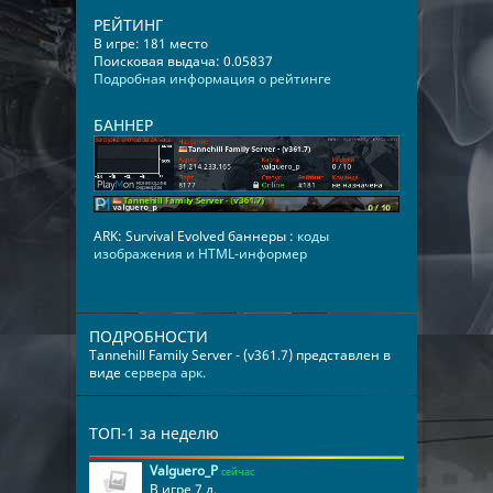
РЕЙТИНГ
В игре: 181 место
Поисковая выдача: 0.05837
Подробная информация о рейтинге
БАННЕР
ARK: Survival Evolved баннеры :
коды
изображения и HTML-информер
ПОДРОБНОСТИ
Tannehill Family Server - (v361.7) представлен в
виде
сервера арк
.
ТОП-1 за неделю
Valguero_P
сейчас
В игре 7 д.