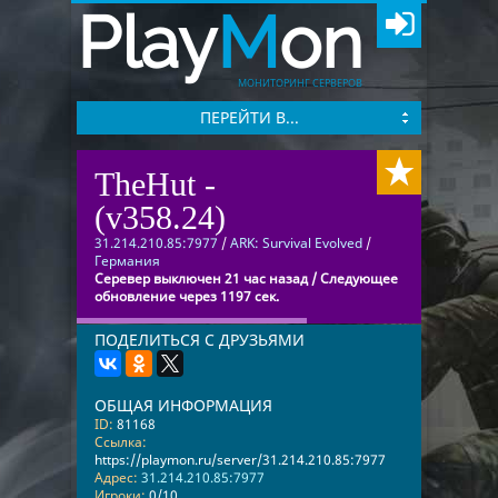
Play
M
on
МОНИТОРИНГ СЕРВЕРОВ
ПЕРЕЙТИ В...
TheHut -
(v358.24)
31.214.210.85:7977
/
ARK: Survival Evolved
/
Германия
Серевер выключен 21 час назад / Следующее
обновление через 1197 сек.
ПОДЕЛИТЬСЯ С ДРУЗЬЯМИ
ОБЩАЯ ИНФОРМАЦИЯ
ID:
81168
Ссылка:
https://playmon.ru/server/31.214.210.85:7977
Адрес:
31.214.210.85:7977
Игроки:
0/10