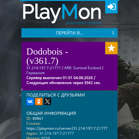
Play
M
on
МОНИТОРИНГ СЕРВЕРОВ
ПЕРЕЙТИ В...
Dodobois -
(v361.7)
31.214.197.7:21777
/
ARK: Survival Evolved
/
Германия
Серевер выключен 01:01 04.08.2026 /
Следующее обновление через 3562 сек.
ПОДЕЛИТЬСЯ С ДРУЗЬЯМИ
ОБЩАЯ ИНФОРМАЦИЯ
ID:
80861
Ссылка:
https://playmon.ru/server/31.214.197.7:21777
Адрес:
31.214.197.7:21777
Игроки:
0/10