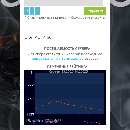
b
i
u
Отправить
* Спам и реклама приведут к блокировке аккаунта.
СТАТИСТИКА
ПОСЕЩАЕМОСТЬ СЕРВЕРА
Для сбора статистики игроков необходимо
подтвердить, что Вы владелец
сервера.
ИЗМЕНЕНИЕ РЕЙТИНГА