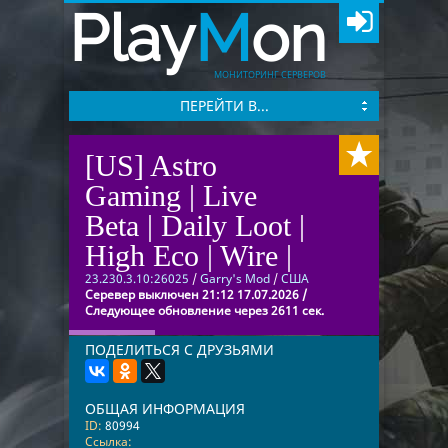
Play
M
on
МОНИТОРИНГ СЕРВЕРОВ
ПЕРЕЙТИ В...
[US] Astro
Gaming | Live
Beta | Daily Loot |
High Eco | Wire |
23.230.3.10:26025
/
Garry's Mod
/
США
Серевер выключен 21:12 17.07.2026 /
Следующее обновление через 2611 сек.
ПОДЕЛИТЬСЯ С ДРУЗЬЯМИ
ОБЩАЯ ИНФОРМАЦИЯ
ID:
80994
Ссылка: