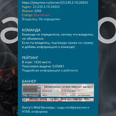
https://playmon.ru/server/23.230.3.10:26025
Адрес:
23.230.3.10:26025
Игроки:
0/60
Статус:
Выключен
Владелец:
Не определён
КОМАНДА
Команда не определена, потому что владелец
не объявился.
Если ты владелец,
подтверди права на сервер
и добавь информацию о команде!
РЕЙТИНГ
В игре: 1034 место
Поисковая выдача: 0.05681
Подробная информация о рейтинге
БАННЕР
Garry's Mod баннеры :
коды изображения и
HTML-информер