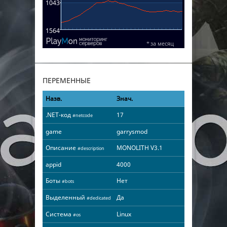
ПЕРЕМЕННЫЕ
Назв.
Знач.
.NET-код
17
#netcode
game
garrysmod
Описание
MONOLITH V3.1
#description
appid
4000
Боты
Нет
#bots
Выделенный
Да
#dedicated
Система
Linux
#os