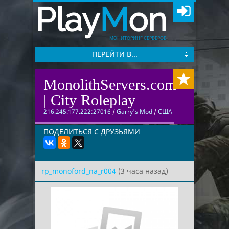
Play
M
on
МОНИТОРИНГ СЕРВЕРОВ
ПЕРЕЙТИ В...
MonolithServers.com
| City Roleplay
216.245.177.222:27016
/
Garry's Mod
/
США
ПОДЕЛИТЬСЯ С ДРУЗЬЯМИ
rp_monoford_na_r004
(3 часа назад)