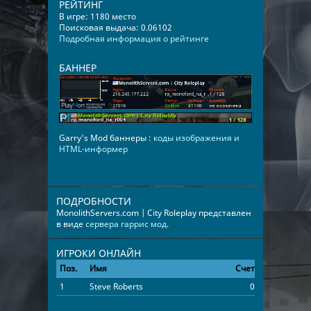
РЕЙТИНГ
В игре: 1180 место
Поисковая выдача: 0.06102
Подробная информация о рейтинге
БАННЕР
Garry's Mod баннеры :
коды изображения и
HTML-информер
ПОДРОБНОСТИ
MonolithServers.com | City Roleplay представлен
в виде
сервера гаррис мод
.
ИГРОКИ ОНЛАЙН
Поз.
Имя
Счет
Время
1
Steve Roberts
0
01:49:51