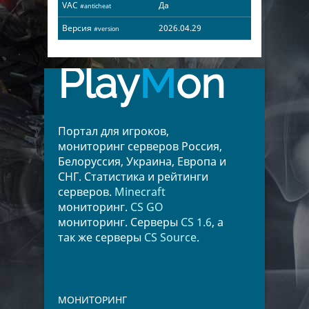
VAC
Да
#anticheat
Версия
2026.04.29
#version
Play
M
on
Портал для игроков,
мониторинг серверов Россия,
Белоруссия, Украина, Европа и
СНГ. Статистика и рейтинги
серверов.
Minecraft
мониторинг.
CS GO
мониторинг. Серверы
CS 1.6
, а
так же серверы
CS Source
.
МОНИТОРИНГ