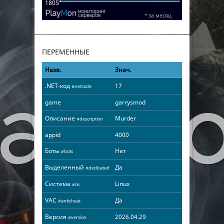
ПЕРЕМЕННЫЕ
Назв.
Знач.
.NET-код
17
#netcode
game
garrysmod
Описание
Murder
#description
appid
4000
Боты
Нет
#bots
Выделенный
Да
#dedicated
Система
Linux
#os
VAC
Да
#anticheat
Версия
2026.04.29
#version