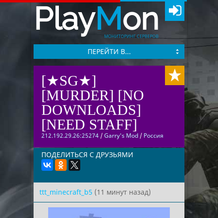
Play
M
on
МОНИТОРИНГ СЕРВЕРОВ
ПЕРЕЙТИ В...
[★SG★]
[MURDER] [NO
DOWNLOADS]
[NEED STAFF]
212.192.29.26:25274
/
Garry's Mod
/
Россия
ПОДЕЛИТЬСЯ С ДРУЗЬЯМИ
ttt_minecraft_b5
(11 минут назад)