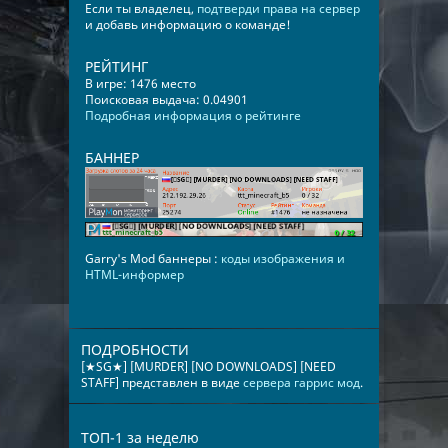
Если ты владелец,
подтверди права на сервер
и добавь информацию о команде!
РЕЙТИНГ
В игре: 1476 место
Поисковая выдача: 0.04901
Подробная информация о рейтинге
БАННЕР
Garry's Mod баннеры :
коды изображения и
HTML-информер
ПОДРОБНОСТИ
[★SG★] [MURDER] [NO DOWNLOADS] [NEED
STAFF] представлен в виде
сервера гаррис мод
.
ТОП-1 за неделю