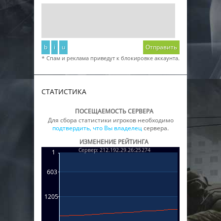
b
i
u
Отправить
* Спам и реклама приведут к блокировке аккаунта.
СТАТИСТИКА
ПОСЕЩАЕМОСТЬ СЕРВЕРА
Для сбора статистики игроков необходимо
подтвердить, что Вы владелец
сервера.
ИЗМЕНЕНИЕ РЕЙТИНГА