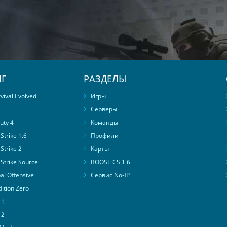
Г
РАЗДЕЛЫ
ival Evolved
Игры
Серверы
uty 4
Команды
trike 1.6
Профили
Strike 2
Карты
Strike Source
BOOST CS 1.6
al Offensive
Сервис No-IP
ition Zero
 1
 2