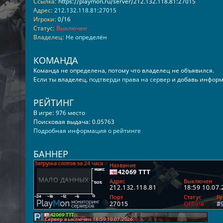
Ссылка:
https://playmon.ru/server/212.132.118.81:27015
Адрес:
212.132.118.81:27015
Игроки:
0/16
Статус:
Выключен
Владелец:
Не определён
КОМАНДА
Команда не определена, потому что владелец не объявился.
Если ты владелец,
подтверди права на сервер
и добавь информ
РЕЙТИНГ
В игре: 976 место
Поисковая выдача: 0.05763
Подробная информация о рейтинге
БАННЕР