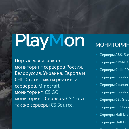
Play
M
on
МОНИТОРИН
Серверы ARK: Surv
Портал для игроков,
Серверы ARMA 3
мониторинг серверов Россия,
Серверы Call of D
Белоруссия, Украина, Европа и
Серверы Counter S
СНГ. Статистика и рейтинги
Серверы Counter 
серверов.
Minecraft
мониторинг.
CS GO
Серверы Counter 
мониторинг. Серверы
CS 1.6
, а
Серверы CS: Glob
так же серверы
CS Source
.
Серверы CS: Cond
Серверы Half Life
Серверы Half Life