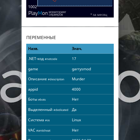
ПЕРЕМЕННЫЕ
Назв.
Знач.
.NET-код
17
#netcode
game
garrysmod
Описание
Murder
#description
appid
4000
Боты
Нет
#bots
Выделенный
Да
#dedicated
Система
Linux
#os
VAC
Нет
#anticheat