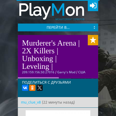
Play
M
on
МОНИТОРИНГ СЕРВЕРОВ
ПЕРЕЙТИ В...
Murderer's Arena |
2X Killers |
Unboxing |
Leveling |
209.159.156.50:27016
/
Garry's Mod
/
США
ПОДЕЛИТЬСЯ С ДРУЗЬЯМИ
mu_clue_v8
(22 минуты назад)