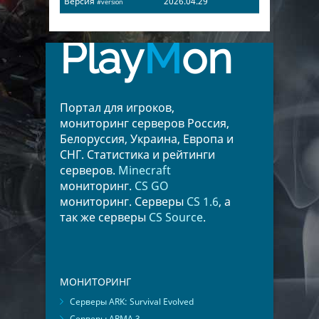
Версия
2026.04.29
#version
Play
M
on
Портал для игроков,
мониторинг серверов Россия,
Белоруссия, Украина, Европа и
СНГ. Статистика и рейтинги
серверов.
Minecraft
мониторинг.
CS GO
мониторинг. Серверы
CS 1.6
, а
так же серверы
CS Source
.
МОНИТОРИНГ
Серверы ARK: Survival Evolved
Серверы ARMA 3