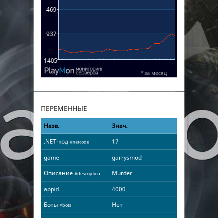
ПЕРЕМЕННЫЕ
Назв.
Знач.
.NET-код
17
#netcode
game
garrysmod
Описание
Murder
#description
appid
4000
Боты
Нет
#bots