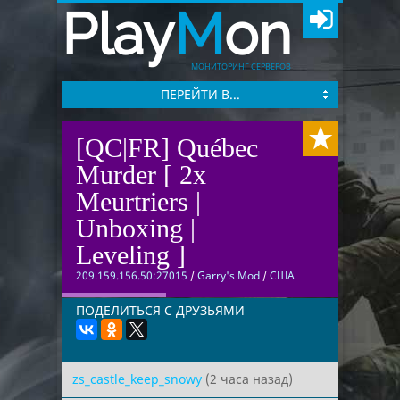
Play
M
on
МОНИТОРИНГ СЕРВЕРОВ
ПЕРЕЙТИ В...
[QC|FR] Québec
Murder [ 2x
Meurtriers |
Unboxing |
Leveling ]
209.159.156.50:27015
/
Garry's Mod
/
США
ПОДЕЛИТЬСЯ С ДРУЗЬЯМИ
zs_castle_keep_snowy
(2 часа назад)