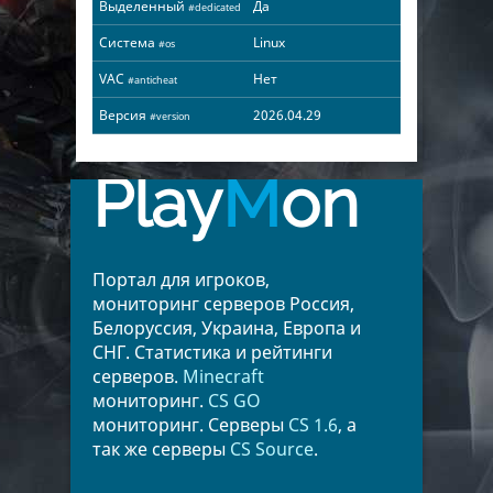
Выделенный
Да
#dedicated
Система
Linux
#os
VAC
Нет
#anticheat
Версия
2026.04.29
#version
Play
M
on
Портал для игроков,
мониторинг серверов Россия,
Белоруссия, Украина, Европа и
СНГ. Статистика и рейтинги
серверов.
Minecraft
мониторинг.
CS GO
мониторинг. Серверы
CS 1.6
, а
так же серверы
CS Source
.