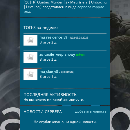
[QC|FR] Québec Murder [ 2x Meurtriers | Unboxing
| Leveling ] представлен в виде
сервера гаррис
мод
.
ТОП-3 за неделю
mu_residence_v9
14:02 03.08.2026
В игре 2 д.
zs_castle_keep_snowy
сейчас
В игре 2 д.
mu_clue_v8
2 дня назад
В игре 1 д.
ПОСЛЕДНЯЯ АКТИВНОСТЬ
Не выявлено ни какой активности.
НОВОСТИ СЕРВЕРА
Добавить новость
Не опубликовано ни одной новости.