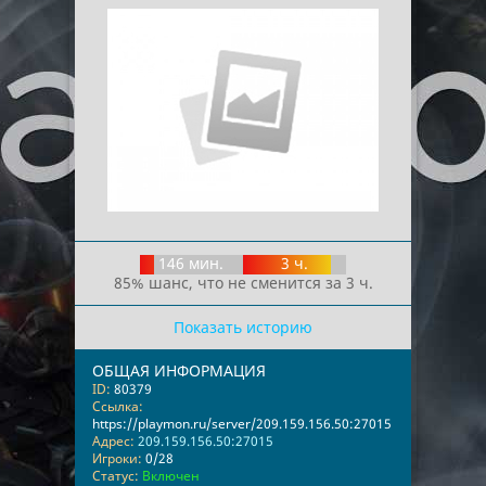
146 мин.
3 ч.
85% шанс, что не сменится за 3 ч.
Показать историю
ОБЩАЯ ИНФОРМАЦИЯ
ID:
80379
Ссылка:
https://playmon.ru/server/209.159.156.50:27015
Адрес:
209.159.156.50:27015
Игроки:
0/28
Статус:
Включен