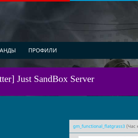
АНДЫ
ПРОФИЛИ
er] Just SandBox Server
gm_functional_flatgrass3
(Час 