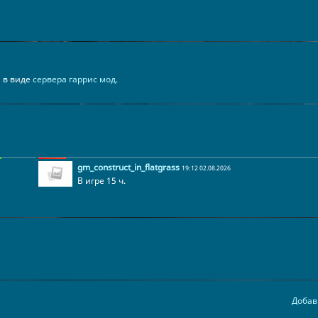
н в виде
сервера гаррис мод
.
gm_construct_in_flatgrass
19:12 02.08.2026
В игре 15 ч.
Добав