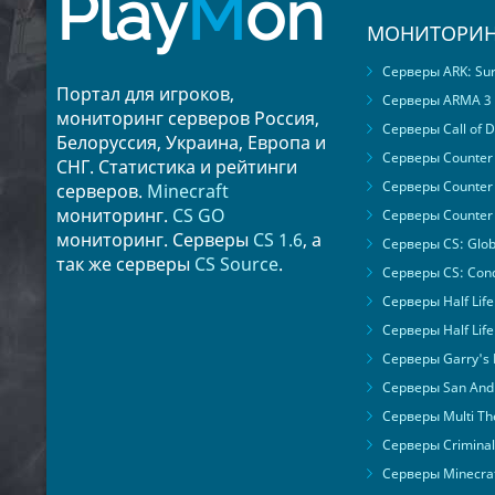
Play
M
on
МОНИТОРИН
Серверы ARK: Surv
Портал для игроков,
Серверы ARMA 3
мониторинг серверов Россия,
Серверы Call of D
Белоруссия, Украина, Европа и
Серверы Counter S
СНГ. Статистика и рейтинги
Серверы Counter 
серверов.
Minecraft
мониторинг.
CS GO
Серверы Counter 
мониторинг. Серверы
CS 1.6
, а
Серверы CS: Glob
так же серверы
CS Source
.
Серверы CS: Cond
Серверы Half Life
Серверы Half Life
Серверы Garry's
Серверы San Andr
Серверы Multi The
Серверы Criminal 
Серверы Minecra