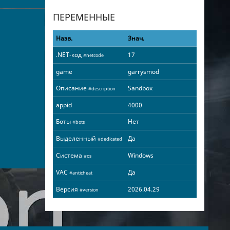
ПЕРЕМЕННЫЕ
Назв.
Знач.
.NET-код
17
#netcode
game
garrysmod
Описание
Sandbox
#description
appid
4000
Боты
Нет
#bots
Выделенный
Да
#dedicated
Система
Windows
#os
VAC
Да
#anticheat
Версия
2026.04.29
#version