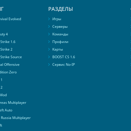
Г
РАЗДЕЛЫ
ival Evolved
Игры
Серверы
uty 4
Команды
trike 1.6
Профили
Strike 2
Карты
Strike Source
BOOST CS 1.6
al Offensive
Сервис No-IP
ition Zero
 1
 2
 Mod
eas Multiplayer
ft Auto
Russia Multiplayer
ft