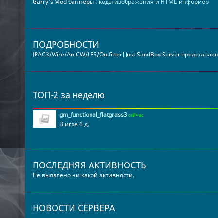
Garry's Mod баннеры :
коды изображения и HTML-информер
ПОДРОБНОСТИ
[PAC3/Wire/ArcCW/LFS/Outfitter] Just SandBox Server представле
ТОП-2 за неделю
gm_functional_flatgrass3
сейчас
В игре 6 д.
ПОСЛЕДНЯЯ АКТИВНОСТЬ
Не выявлено ни какой активности.
НОВОСТИ СЕРВЕРА