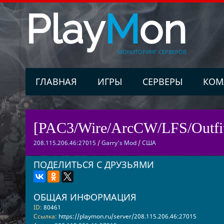
Play
M
on
МОНИТОРИНГ СЕРВЕРОВ
ГЛАВНАЯ
ИГРЫ
СЕРВЕРЫ
КОМ
[PAC3/Wire/ArcCW/LFS/Outfitt
208.115.206.46:27015
/
Garry's Mod
/
США
ПОДЕЛИТЬСЯ С ДРУЗЬЯМИ
ОБЩАЯ ИНФОРМАЦИЯ
ID:
80461
Ссылка:
https://playmon.ru/server/208.115.206.46:27015