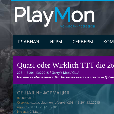
Play
M
on
МОНИТОРИНГ СЕРВЕРОВ
ГЛАВНАЯ
ИГРЫ
СЕРВЕРЫ
КОМ
Quasi oder Wirklich TTT die 2t
208.115.201.13:27015
/
Garry's Mod
/
США
Больше не обновляется. Что бы вновь внести в список — Добав
ОБЩАЯ ИНФОРМАЦИЯ
ID:
80590
Ссылка:
https://playmon.ru/server/208.115.201.13:27015
Адрес:
208.115.201.13:27015
Игроки:
0/128