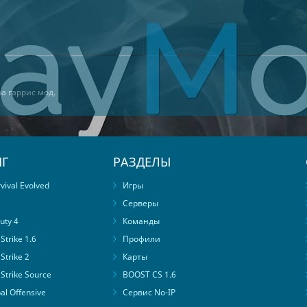
а гаррис мод
.
Г
РАЗДЕЛЫ
ival Evolved
Игры
Серверы
uty 4
Команды
trike 1.6
Профили
Strike 2
Карты
Strike Source
BOOST CS 1.6
al Offensive
Сервис No-IP