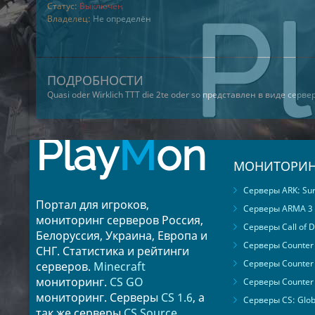
Статус:
Выключен
Владелец:
Не определён
ПОДРОБНОСТИ
Quasi oder Wirklich TTT die 2te oder so представлен в виде
сервер
Play
M
on
МОНИТОРИН
Серверы ARK: Surv
Портал для игроков,
Серверы ARMA 3
мониторинг серверов Россия,
Серверы Call of D
Белоруссия, Украина, Европа и
Серверы Counter S
СНГ. Статистика и рейтинги
Серверы Counter 
серверов.
Minecraft
мониторинг.
CS GO
Серверы Counter 
мониторинг. Серверы
CS 1.6
, а
Серверы CS: Glob
так же серверы
CS Source
.