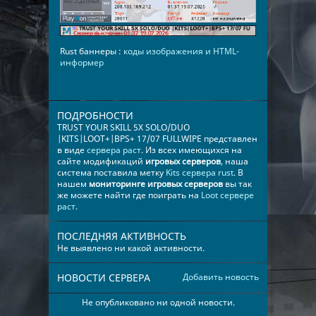
Rust баннеры :
коды изображения и HTML-
информер
ПОДРОБНОСТИ
TRUST YOUR SKILL 5X SOLO/DUO
|KITS|LOOT+|BPS+ 17/07 FULLWIPE представлен
в виде
сервера раст
. Из всех имеющихся на
сайте модификаций
игровых серверов
, наша
система поставила метку
Kits сервера rust
. В
нашем
мониторинге игровых серверов
вы так
же можете найти где поиграть на
Loot сервере
раст
.
ПОСЛЕДНЯЯ АКТИВНОСТЬ
Не выявлено ни какой активности.
НОВОСТИ СЕРВЕРА
Добавить новость
Не опубликовано ни одной новости.