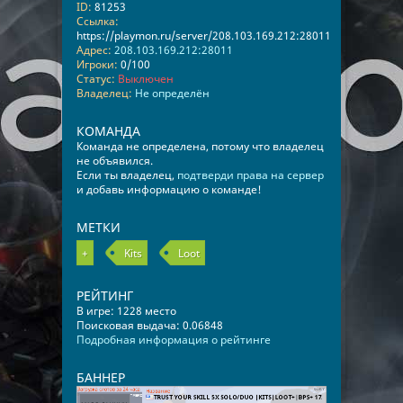
ID:
81253
Ссылка:
https://playmon.ru/server/208.103.169.212:28011
Адрес:
208.103.169.212:28011
Игроки:
0/100
Статус:
Выключен
Владелец:
Не определён
КОМАНДА
Команда не определена, потому что владелец
не объявился.
Если ты владелец,
подтверди права на сервер
и добавь информацию о команде!
МЕТКИ
+
Kits
Loot
РЕЙТИНГ
В игре: 1228 место
Поисковая выдача: 0.06848
Подробная информация о рейтинге
БАННЕР