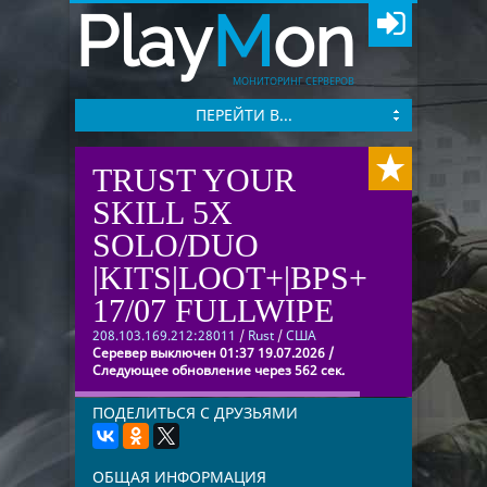
Play
M
on
МОНИТОРИНГ СЕРВЕРОВ
ПЕРЕЙТИ В...
TRUST YOUR
SKILL 5X
SOLO/DUO
|KITS|LOOT+|BPS+
17/07 FULLWIPE
208.103.169.212:28011
/
Rust
/
США
Серевер выключен 01:37 19.07.2026 /
Следующее обновление через 562 сек.
ПОДЕЛИТЬСЯ С ДРУЗЬЯМИ
ОБЩАЯ ИНФОРМАЦИЯ