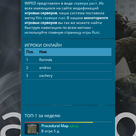
WIPED представлен в виде
сервера раст
. Из
всех имеющихся на сайте модификаций
игровых серверов
, наша система поставила
метку
Kits сервера rust
. В нашем
мониторинге
игровых серверов
вы так же можете найти
быструю навигацию по всем меткам -
используйте главную страницу
игры Rust
.
ИГРОКИ ОНЛАЙН
Поз.
Имя
Время
1
florinda
17:50:22
2
andres
06:40:04
3
zachery
01:09:15
ТОП-1 за неделю
Procedural Map
сейчас
В игре 5 д.