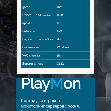
game
rust
Описание
Rust
#description
appid
0
Боты
Нет
#bots
Выделенный
Да
#dedicated
Система
Windows
#os
VAC
Да
#anticheat
Версия
2632
#version
Play
M
on
Портал для игроков,
мониторинг серверов Россия,