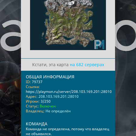
Кстати, эта карта
на 682 серверах
ОБЩАЯ ИНФОРМАЦИЯ
ID:
79737
Ссылка:
https://playmon.ru/server/208.103.169.201:28010
Адрес:
208.103.169.201:28010
Игроки:
3/250
Статус:
Включен
Владелец:
Не определён
КОМАНДА
Команда не определена, потому что владелец
не объявился.