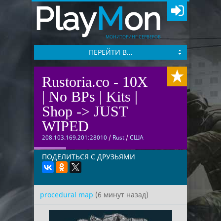
Play
M
on
МОНИТОРИНГ СЕРВЕРОВ
ПЕРЕЙТИ В...
Rustoria.co - 10X
| No BPs | Kits |
Shop -> JUST
WIPED
208.103.169.201:28010
/
Rust
/
США
ПОДЕЛИТЬСЯ С ДРУЗЬЯМИ
procedural map
(6 минут назад)