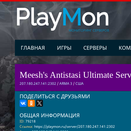
Play
M
on
МОНИТОРИНГ СЕРВЕРОВ
ГЛАВНАЯ
ИГРЫ
СЕРВЕРЫ
КОМ
Meesh's Antistasi Ultimate Serv
207.180.247.141:2302
/
ARMA 3
/
США
ПОДЕЛИТЬСЯ С ДРУЗЬЯМИ
ОБЩАЯ ИНФОРМАЦИЯ
ID:
79218
Ссылка:
https://playmon.ru/server/207.180.247.141:2302