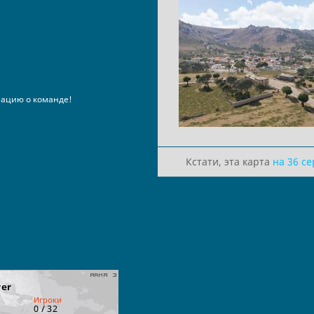
ацию о команде!
Кстати, эта карта
на 36 с