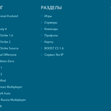
Г
РАЗДЕЛЫ
ival Evolved
Игры
Серверы
uty 4
Команды
trike 1.6
Профили
Strike 2
Карты
Strike Source
BOOST CS 1.6
al Offensive
Сервис No-IP
ition Zero
 1
 2
 Mod
eas Multiplayer
ft Auto
Russia Multiplayer
ft