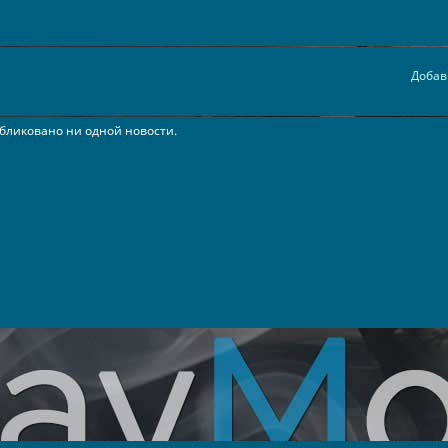
Добав
бликовано ни одной новости.