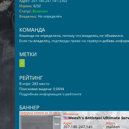
Адрес:
207.180.247.141:2302
Игроки:
0/32
Статус:
Включен
Владелец:
Не определён
КОМАНДА
Команда не определена, потому что владелец не объявился.
Если ты владелец,
подтверди права на сервер
и добавь информ
МЕТКИ
+
РЕЙТИНГ
В игре: 283 место
Поисковая выдача: 0.0694
Подробная информация о рейтинге
БАННЕР