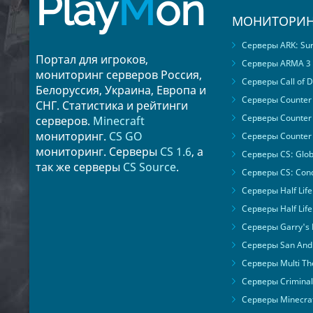
Play
M
on
МОНИТОРИН
Серверы ARK: Surv
Портал для игроков,
Серверы ARMA 3
мониторинг серверов Россия,
Серверы Call of D
Белоруссия, Украина, Европа и
Серверы Counter S
СНГ. Статистика и рейтинги
Серверы Counter 
серверов.
Minecraft
мониторинг.
CS GO
Серверы Counter 
мониторинг. Серверы
CS 1.6
, а
Серверы CS: Glob
так же серверы
CS Source
.
Серверы CS: Cond
Серверы Half Life
Серверы Half Life
Серверы Garry's
Серверы San Andr
Серверы Multi The
Серверы Criminal 
Серверы Minecra