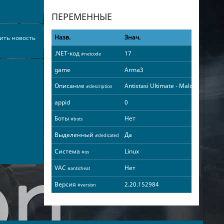
ПЕРЕМЕННЫЕ
Назв.
Знач.
ить новость
.NET-код
17
#netcode
game
Arma3
Описание
Antistasi Ultimate - Malden
#description
appid
0
Боты
Нет
#bots
Выделенный
Да
#dedicated
Система
Linux
#os
VAC
Нет
#anticheat
Версия
2.20.152984
#version