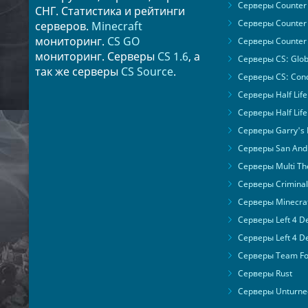
38
tamika
Серверы Counter S
СНГ. Статистика и рейтинги
39
anderson
Серверы Counter 
серверов.
Minecraft
мониторинг.
CS GO
40
phylis
Серверы Counter 
мониторинг. Серверы
CS 1.6
, а
41
carlo
Серверы CS: Glob
так же серверы
CS Source
.
42
rachelle
Серверы CS: Cond
43
tess
Серверы Half Life
44
magdalen
Серверы Half Life
45
ping
Серверы Garry's
46
tamela
Серверы San Andr
47
herminia
Серверы Multi The
48
lashon
Серверы Criminal 
49
laquita
Серверы Minecra
50
doria
Серверы Left 4 D
51
abe
Серверы Left 4 D
52
shaniqua
Серверы Team For
53
meta
Серверы Rust
54
sharla
Серверы Unturne