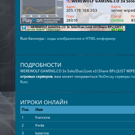
Rust баннеры :
коды изображения и HTML-информер
ПОДРОБНОСТИ
WEREWOLF GAMING.CO 3x Solo/Duo|Loot x3|Share BPs|JUST WIP
игровых серверов
, вам может понравиться
NoDecay серверы ru
Rust
.
ИГРОКИ ОНЛАЙН
Поз.
Имя
1
francene
2
freda
3
katerine