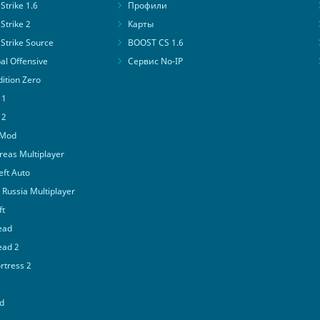
trike 1.6
Профили
Strike 2
Карты
Strike Source
BOOST CS 1.6
al Offensive
Сервис No-IP
ition Zero
 1
 2
 Mod
eas Multiplayer
ft Auto
Russia Multiplayer
ft
ead
ead 2
tress 2
d