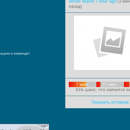
server wiped 1 hour ago
(3 ми
назад)
ацию о команде!
7 мин.
37 мин.
63% шанс, что сменится за
Показать историю