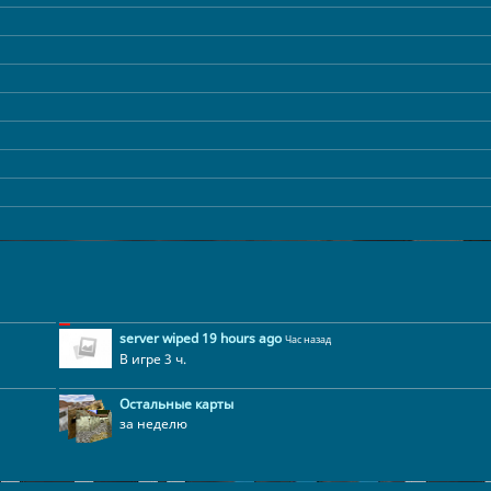
server wiped 19 hours ago
Час назад
В игре 3 ч.
Остальные карты
за неделю