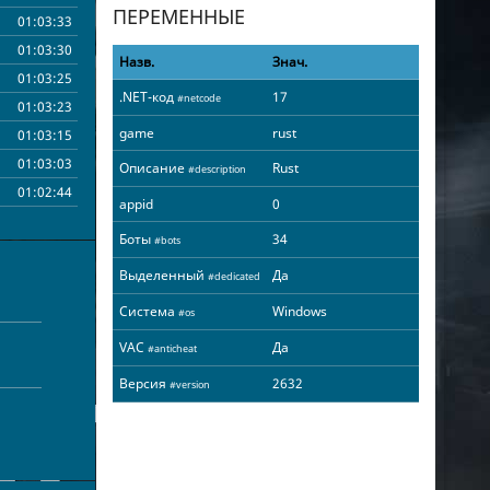
ПЕРЕМЕННЫЕ
01:03:33
01:03:30
Назв.
Знач.
01:03:25
.NET-код
17
#netcode
01:03:23
game
rust
01:03:15
01:03:03
Описание
Rust
#description
01:02:44
appid
0
01:02:40
Боты
34
#bots
01:02:35
Выделенный
Да
01:02:34
#dedicated
01:02:31
Система
Windows
#os
01:02:29
VAC
Да
#anticheat
01:02:19
Версия
2632
#version
01:01:57
01:01:54
01:01:52
01:01:31