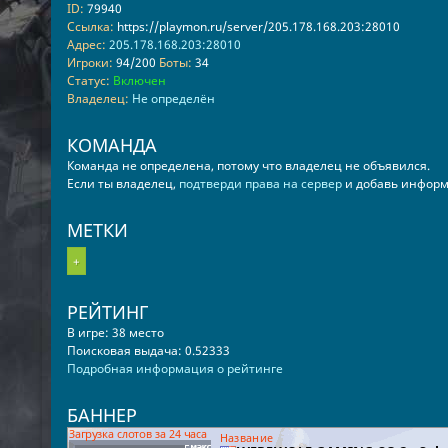
ID:
79940
Ссылка:
https://playmon.ru/server/205.178.168.203:28010
Адрес:
205.178.168.203:28010
Игроки:
94/200
Боты:
34
Статус:
Включен
Владелец:
Не определён
КОМАНДА
Команда не определена, потому что владелец не объявился.
Если ты владелец,
подтверди права на сервер
и добавь информ
МЕТКИ
+
РЕЙТИНГ
В игре: 38 место
Поисковая выдача: 0.52333
Подробная информация о рейтинге
БАННЕР