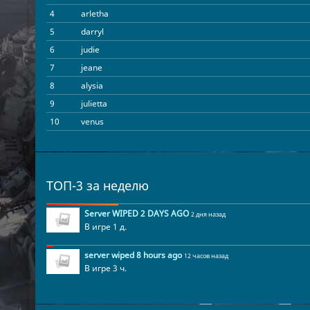
4
arletha
5
darryl
6
judie
7
jeane
8
alysia
9
julietta
10
venus
11
cecily
12
waltraud
13
marvis
ТОП-3 за неделю
14
lou
15
clark
Server WIPED 2 DAYS AGO
2 дня назад
В игре 1 д.
16
jeannie
17
eun
server wiped 8 hours ago
12 часов назад
18
jerold
В игре 3 ч.
19
garfield
20
chara