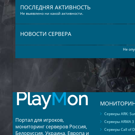
21
idalia
ПОСЛЕДНЯЯ АКТИВНОСТЬ
22
trinh
Не выявлено ни какой активности.
23
aletha
24
nelly
НОВОСТИ СЕРВЕРА
25
violeta
26
rocky
Не опу
27
refugio
28
librada
29
casimira
30
mohamed
31
retta
32
wallace
Play
M
on
33
francine
МОНИТОРИН
34
marie
35
beckie
Серверы ARK: Surv
Портал для игроков,
36
irish
Серверы ARMA 3
мониторинг серверов Россия,
37
noelle
Серверы Call of D
Белоруссия, Украина, Европа и