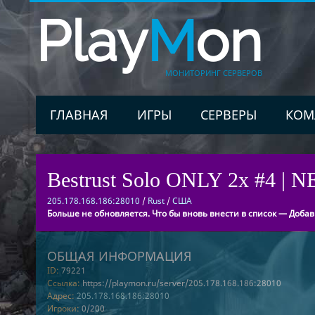
Play
M
on
МОНИТОРИНГ СЕРВЕРОВ
ГЛАВНАЯ
ИГРЫ
СЕРВЕРЫ
КОМ
Bestrust Solo ONLY 2x #4 | 
205.178.168.186:28010
/
Rust
/
США
Больше не обновляется. Что бы вновь внести в список — Добав
ОБЩАЯ ИНФОРМАЦИЯ
ID:
79221
Ссылка:
https://playmon.ru/server/205.178.168.186:28010
Адрес:
205.178.168.186:28010
Игроки:
0/200