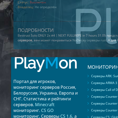
Статус:
Выключен
Владелец:
Не определён
ПОДРОБНОСТИ
Bestrust Solo ONLY 2x #4 | NEXT FULLWIPE in 7 hours 31.05 предс
серверов
, вам может понравиться
NoDecay серверы rust
. А дл
Play
M
on
МОНИТОРИН
Серверы ARK: Surv
Портал для игроков,
Серверы ARMA 3
мониторинг серверов Россия,
Серверы Call of D
Белоруссия, Украина, Европа и
Серверы Counter S
СНГ. Статистика и рейтинги
Серверы Counter 
серверов.
Minecraft
мониторинг.
CS GO
Серверы Counter 
мониторинг. Серверы
CS 1.6
, а
Серверы CS: Glob