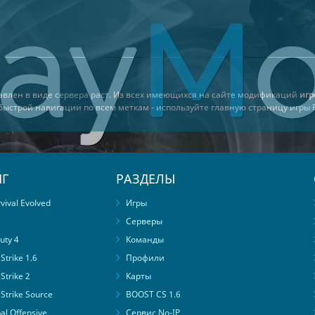
тавлен в виде
сервера раст
. Из всех имеющихся на сайте модификаций
игр
я быстрой навигации по всем меткам - используйте главную страницу
игры 
Г
РАЗДЕЛЫ
ival Evolved
Игры
Серверы
uty 4
Команды
trike 1.6
Профили
Strike 2
Карты
Strike Source
BOOST CS 1.6
al Offensive
Сервис No-IP