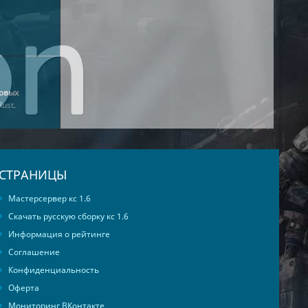
овых
Rust
.
СТРАНИЦЫ
Мастерсервер кс 1.6
Скачать русскую сборку кс 1.6
Информация о рейтинге
Соглашение
Конфиденциальность
Оферта
Мониторинг ВКонтакте