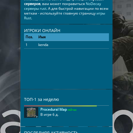
серверов
, вам может понравиться
NoDecay
серверы rust
. А для быстрой навигации по всем
меткам - используйте главную страницу
игры
Rust
.
ИГРОКИ ОНЛАЙН
Поз.
Имя
Время
1
kenda
00:13:01
ТОП-1 за неделю
Procedural Map
сейчас
В игре 6 д.
ПОСЛЕДНЯЯ АКТИВНОСТЬ