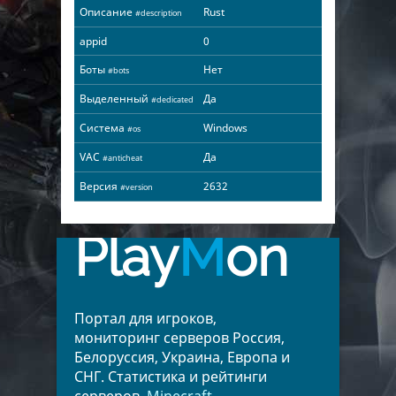
Описание
Rust
#description
appid
0
Боты
Нет
#bots
Выделенный
Да
#dedicated
Система
Windows
#os
VAC
Да
#anticheat
Версия
2632
#version
Play
M
on
Портал для игроков,
мониторинг серверов Россия,
Белоруссия, Украина, Европа и
СНГ. Статистика и рейтинги