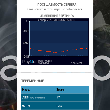
ПОСЕЩАЕМОСТЬ СЕРВЕРА
Статистика в этой игре не собирается.
ИЗМЕНЕНИЕ РЕЙТИНГА
ПЕРЕМЕННЫЕ
Назв.
Знач.
.NET-код
17
#netcode
game
rust