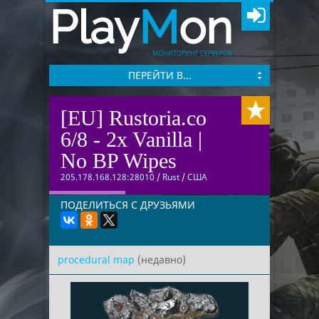
Play
M
on
МОНИТОРИНГ СЕРВЕРОВ
ПЕРЕЙТИ В...
[EU] Rustoria.co
6/8 - 2x Vanilla |
No BP Wipes
205.178.168.128:28010
/
Rust
/
США
ПОДЕЛИТЬСЯ С ДРУЗЬЯМИ
procedural map
(недавно)