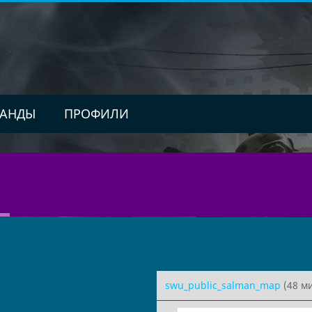
АНДЫ
ПРОФИЛИ
swu_public_salman_map
(48 ми