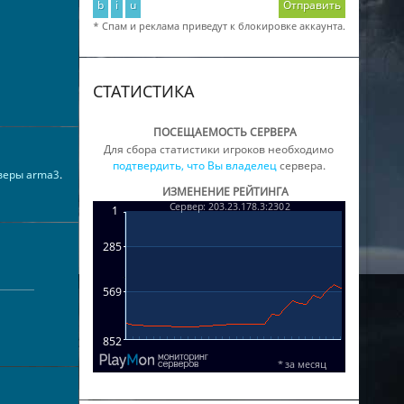
b
i
u
Отправить
* Спам и реклама приведут к блокировке аккаунта.
СТАТИСТИКА
ПОСЕЩАЕМОСТЬ СЕРВЕРА
Для сбора статистики игроков необходимо
подтвердить, что Вы владелец
сервера.
веры arma3
.
ИЗМЕНЕНИЕ РЕЙТИНГА