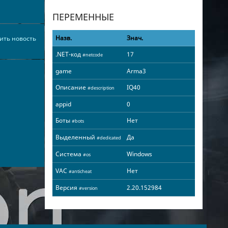
ПЕРЕМЕННЫЕ
Назв.
Знач.
ить новость
.NET-код
17
#netcode
game
Arma3
Описание
IQ40
#description
appid
0
Боты
Нет
#bots
Выделенный
Да
#dedicated
Система
Windows
#os
VAC
Нет
#anticheat
Версия
2.20.152984
#version