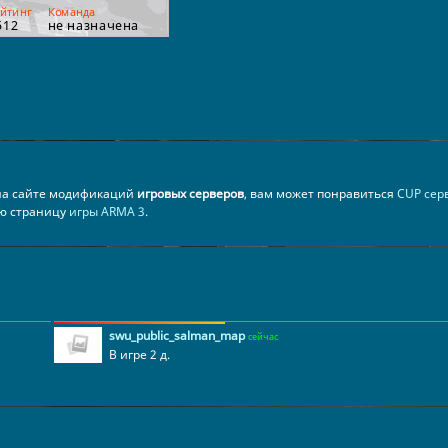
 на сайте модификаций
игровых серверов
, вам может понравиться
CUP сер
ую страницу
игры ARMA 3
.
swu_public_salman_map
сейчас
В игре 2 д.