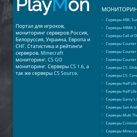
Play
M
on
МОНИТОРИН
Серверы ARK: Surv
Портал для игроков,
Серверы ARMA 3
мониторинг серверов Россия,
Серверы Call of D
Белоруссия, Украина, Европа и
Серверы Counter S
СНГ. Статистика и рейтинги
Серверы Counter 
серверов.
Minecraft
мониторинг.
CS GO
Серверы Counter 
мониторинг. Серверы
CS 1.6
, а
Серверы CS: Glob
так же серверы
CS Source
.
Серверы CS: Cond
Серверы Half Life
Серверы Half Life
Серверы Garry's
Серверы San Andr
Серверы Multi The
Серверы Criminal 
Серверы Minecra