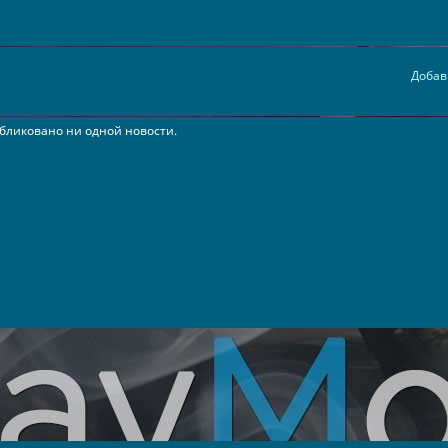
Добав
бликовано ни одной новости.