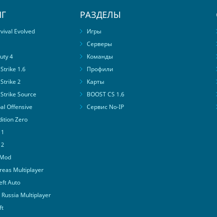
Г
РАЗДЕЛЫ
ival Evolved
Игры
Серверы
uty 4
Команды
trike 1.6
Профили
Strike 2
Карты
Strike Source
BOOST CS 1.6
al Offensive
Сервис No-IP
ition Zero
 1
 2
 Mod
eas Multiplayer
ft Auto
Russia Multiplayer
ft