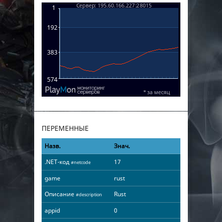
ПЕРЕМЕННЫЕ
Назв.
Знач.
.NET-код
17
#netcode
game
rust
Описание
Rust
#description
appid
0