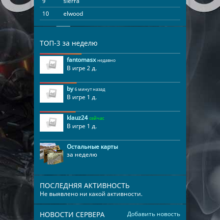
9
sierra
00:11:11
10
elwood
00:06:20
ТОП-3 за неделю
fantomasx
недавно
В игре 2 д.
by
6 минут назад
В игре 1 д.
klauz24
сейчас
В игре 1 д.
Остальные карты
за неделю
ПОСЛЕДНЯЯ АКТИВНОСТЬ
Не выявлено ни какой активности.
НОВОСТИ СЕРВЕРА
Добавить новость