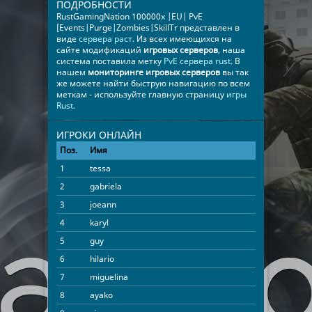
ПОДРОБНОСТИ
RustGamingNation 100000x |EU| PvE
[Events|Purge|Zombies|SkillTr представлен в
виде
сервера раст
. Из всех имеющихся на
сайте модификаций
игровых серверов
, наша
система поставила метку
PvE сервера rust
. В
нашем
мониторинге игровых серверов
вы так
же можете найти быструю навигацию по всем
меткам - используйте главную страницу
игры
Rust
.
ИГРОКИ ОНЛАЙН
Поз.
Имя
Время
1
tessa
12:36:35
2
gabriela
03:54:46
3
joeann
02:07:01
4
karyl
01:58:12
5
guy
01:36:56
6
hilario
01:20:09
7
miguelina
01:13:16
8
ayako
00:56:36