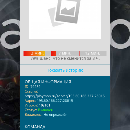
3 мин.
7 мин.
12 мин.
79% шанс, что не сменится за 3 ч.
Показать историю
ОБЩАЯ ИНФОРМАЦИЯ
ID:
79239
Ссылка:
https://playmon.ru/server/195.60.166.227:28015
Адрес:
195.60.166.227:28015
Игроки:
10/101
Статус:
Включен
Владелец:
Не определён
КОМАНДА