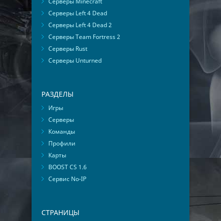
Серверы Minecraft
Серверы Left 4 Dead
Серверы Left 4 Dead 2
Серверы Team Fortress 2
Серверы Rust
Серверы Unturned
РАЗДЕЛЫ
Игры
Серверы
Команды
Профили
Карты
BOOST CS 1.6
Сервис No-IP
СТРАНИЦЫ