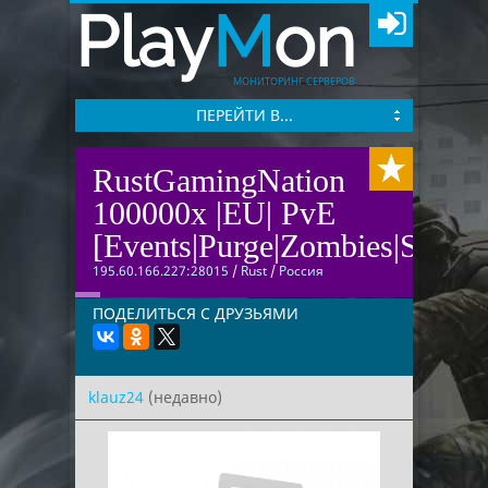
Play
M
on
МОНИТОРИНГ СЕРВЕРОВ
ПЕРЕЙТИ В...
RustGamingNation
100000x |EU| PvE
[Events|Purge|Zombies|SkillT
195.60.166.227:28015
/
Rust
/
Россия
ПОДЕЛИТЬСЯ С ДРУЗЬЯМИ
klauz24
(недавно)