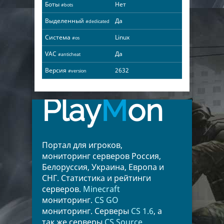
Боты
Нет
#bots
Выделенный
Да
#dedicated
Система
Linux
#os
VAC
Да
#anticheat
Версия
2632
#version
Play
M
on
Портал для игроков,
мониторинг серверов Россия,
Белоруссия, Украина, Европа и
СНГ. Статистика и рейтинги
серверов.
Minecraft
мониторинг.
CS GO
мониторинг. Серверы
CS 1.6
, а
так же серверы
CS Source
.