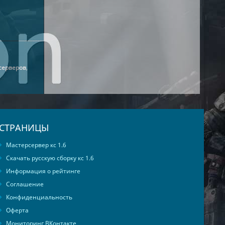
серверов
,
СТРАНИЦЫ
Мастерсервер кс 1.6
Скачать русскую сборку кс 1.6
Информация о рейтинге
Соглашение
Конфиденциальность
Оферта
Мониторинг ВКонтакте