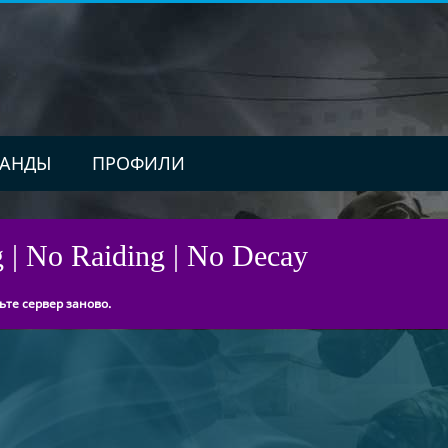
АНДЫ
ПРОФИЛИ
g | No Raiding | No Decay
ьте сервер заново.