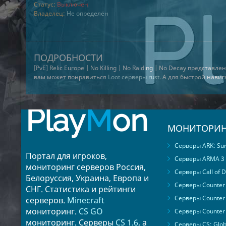
Статус:
Выключен
Владелец:
Не определён
ПОДРОБНОСТИ
[PvE] Relic Europe | No Killing | No Raiding | No Decay представле
вам может понравиться
Loot серверы rust
. А для быстрой нави
Play
M
on
МОНИТОРИН
Серверы ARK: Surv
Портал для игроков,
Серверы ARMA 3
мониторинг серверов Россия,
Серверы Call of D
Белоруссия, Украина, Европа и
Серверы Counter S
СНГ. Статистика и рейтинги
Серверы Counter 
серверов.
Minecraft
мониторинг.
CS GO
Серверы Counter 
мониторинг. Серверы
CS 1.6
, а
Серверы CS: Glob