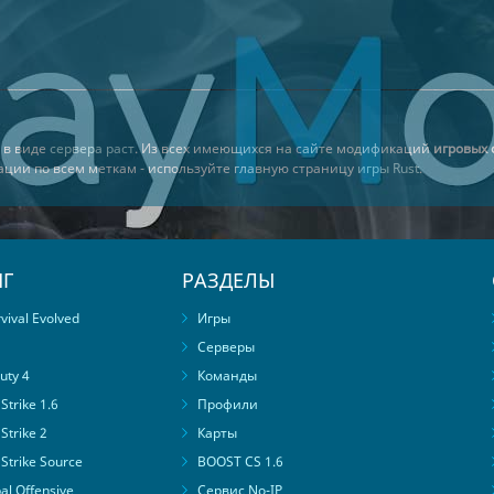
н в виде
сервера раст
. Из всех имеющихся на сайте модификаций
игровых 
гации по всем меткам - используйте главную страницу
игры Rust
.
Г
РАЗДЕЛЫ
ival Evolved
Игры
Серверы
uty 4
Команды
trike 1.6
Профили
Strike 2
Карты
Strike Source
BOOST CS 1.6
al Offensive
Сервис No-IP