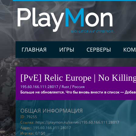
Play
M
on
МОНИТОРИНГ СЕРВЕРОВ
ГЛАВНАЯ
ИГРЫ
СЕРВЕРЫ
КОМ
[PvE] Relic Europe | No Killin
195.60.166.111:28017
/
Rust
/
Россия
Больше не обновляется. Что бы вновь внести в список — Добав
ОБЩАЯ ИНФОРМАЦИЯ
ID:
79255
Ссылка:
https://playmon.ru/server/195.60.166.111:28017
Адрес:
195.60.166.111:28017
Игроки:
0/150