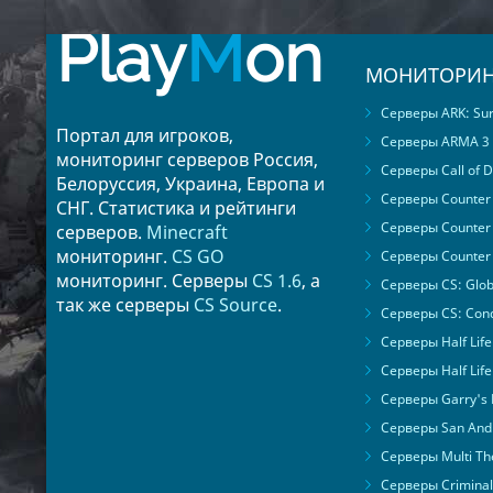
Play
M
on
МОНИТОРИН
Серверы ARK: Surv
Портал для игроков,
Серверы ARMA 3
мониторинг серверов Россия,
Серверы Call of D
Белоруссия, Украина, Европа и
Серверы Counter S
СНГ. Статистика и рейтинги
Серверы Counter 
серверов.
Minecraft
мониторинг.
CS GO
Серверы Counter 
мониторинг. Серверы
CS 1.6
, а
Серверы CS: Glob
так же серверы
CS Source
.
Серверы CS: Cond
Серверы Half Life
Серверы Half Life
Серверы Garry's
Серверы San Andr
Серверы Multi The
Серверы Criminal 