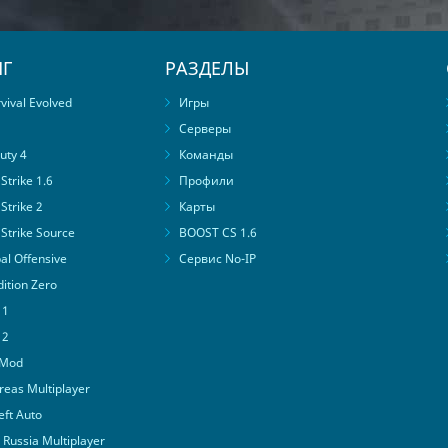
Г
РАЗДЕЛЫ
ival Evolved
Игры
Серверы
uty 4
Команды
trike 1.6
Профили
Strike 2
Карты
Strike Source
BOOST CS 1.6
al Offensive
Сервис No-IP
ition Zero
 1
 2
 Mod
eas Multiplayer
ft Auto
Russia Multiplayer