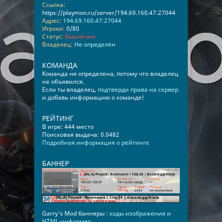
Ссылка:
https://playmon.ru/server/194.69.160.47:27044
Адрес:
194.69.160.47:27044
Игроки:
0/80
Статус:
Выключен
Владелец:
Не определён
КОМАНДА
Команда не определена, потому что владелец
не объявился.
Если ты владелец,
подтверди права на сервер
и добавь информацию о команде!
РЕЙТИНГ
В игре: 444 место
Поисковая выдача: 0.0482
Подробная информация о рейтинге
БАННЕР
Garry's Mod баннеры :
коды изображения и
HTML-информер