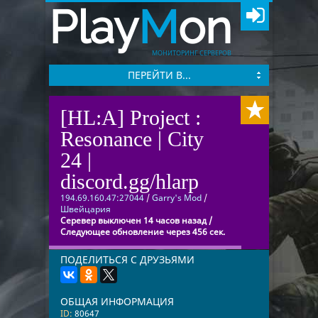
Play
M
on
МОНИТОРИНГ СЕРВЕРОВ
ПЕРЕЙТИ В...
[HL:A] Project :
Resonance | City
24 |
discord.gg/hlarp
194.69.160.47:27044
/
Garry's Mod
/
Швейцария
Серевер выключен 14 часов назад /
Следующее обновление через 456 сек.
ПОДЕЛИТЬСЯ С ДРУЗЬЯМИ
ОБЩАЯ ИНФОРМАЦИЯ
ID:
80647