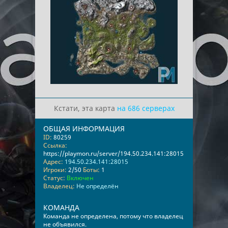
Кстати, эта карта
на 686 серверах
ОБЩАЯ ИНФОРМАЦИЯ
ID:
80259
Ссылка:
https://playmon.ru/server/194.50.234.141:28015
Адрес:
194.50.234.141:28015
Игроки:
2/50
Боты:
1
Статус:
Включен
Владелец:
Не определён
КОМАНДА
Команда не определена, потому что владелец
не объявился.