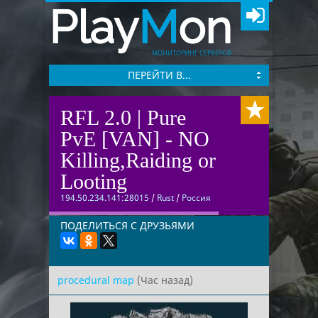
Play
M
on
МОНИТОРИНГ СЕРВЕРОВ
ПЕРЕЙТИ В...
RFL 2.0 | Pure
PvE [VAN] - NO
Killing,Raiding or
Looting
194.50.234.141:28015
/
Rust
/
Россия
ПОДЕЛИТЬСЯ С ДРУЗЬЯМИ
procedural map
(Час назад)