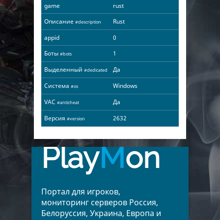
game
rust
Описание
Rust
#description
appid
0
Боты
1
#bots
Выделенный
Да
#dedicated
Система
Windows
#os
VAC
Да
#anticheat
Версия
2632
#version
Play
M
on
Портал для игроков,
мониторинг серверов Россия,
Белоруссия, Украина, Европа и