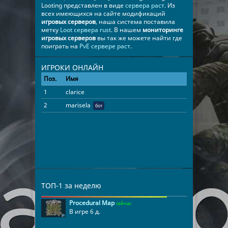
Looting представлен в виде
сервера раст
. Из
всех имеющихся на сайте модификаций
игровых серверов
, наша система поставила
метку
Loot сервера rust
. В нашем
мониторинге
игровых серверов
вы так же можете найти где
поиграть на
PvE сервере раст
.
ИГРОКИ ОНЛАЙН
Поз.
Имя
Время
1
clarice
11:03:48
2
marisela
35:16:26
бот
ТОП-1 за неделю
Procedural Map
сейчас
В игре 6 д.