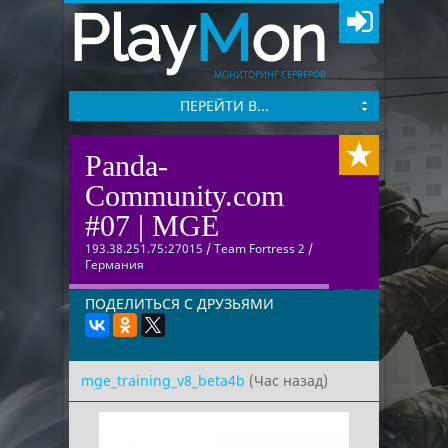
Play
M
on
МОНИТОРИНГ СЕРВЕРОВ
ПЕРЕЙТИ В...
Panda-
Community.com
#07 | MGE
193.38.251.75:27015
/
Team Fortress 2
/
Германия
ПОДЕЛИТЬСЯ С ДРУЗЬЯМИ
mge_training_v8_beta4b
(Час назад)