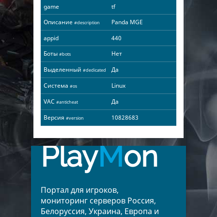
game
tf
Описание
Panda MGE
#description
appid
440
Боты
Нет
#bots
Выделенный
Да
#dedicated
Система
Linux
#os
VAC
Да
#anticheat
Версия
10828683
#version
Play
M
on
Портал для игроков,
мониторинг серверов Россия,
Белоруссия, Украина, Европа и