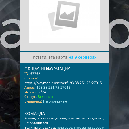
Кстати, эта карта
на 9 серверах
ОБЩАЯ ИНФОРМАЦИЯ
ID:
67762
Ссылка:
https://playmon.ru/server/193.38.251.75:27015
Адрес:
193.38.251.75:27015
Игроки:
2/24
Статус:
Включен
Владелец:
Не определён
КОМАНДА
Команда не определена, потому что владелец
не объявился.
Если ты владелец,
подтверди права на сервер