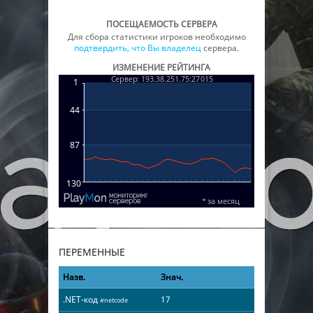
ПОСЕЩАЕМОСТЬ СЕРВЕРА
Для сбора статистики игроков необходимо
подтвердить, что Вы владелец
сервера.
ИЗМЕНЕНИЕ РЕЙТИНГА
ПЕРЕМЕННЫЕ
Назв.
Знач.
.NET-код
17
#netcode