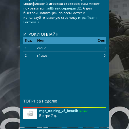
модификаций
игровых серверов
, вам может
понравиться
JailBreak серверы tf2
. А для
быстрой навигации по всем меткам -
используйте главную страницу
игры Team
Fortress 2
.
ИГРОКИ ОНЛАЙН
Поз.
Имя
Счет
Время
1
croud
0
00:02:52
2
r4uwe
0
00:02:52
ТОП-1 за неделю
mge_training_v8_beta4b
сейчас
В игре 7 д.