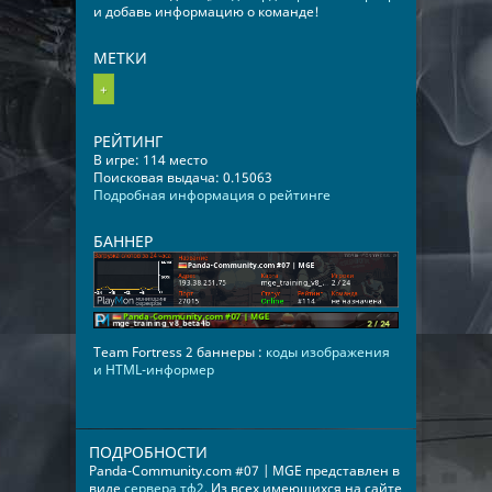
и добавь информацию о команде!
МЕТКИ
+
РЕЙТИНГ
В игре: 114 место
Поисковая выдача: 0.15063
Подробная информация о рейтинге
БАННЕР
Team Fortress 2 баннеры :
коды изображения
и HTML-информер
ПОДРОБНОСТИ
Panda-Community.com #07 | MGE представлен в
виде
сервера тф2
. Из всех имеющихся на сайте