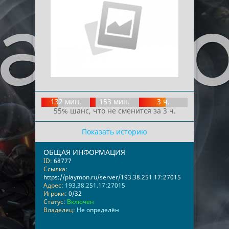
132 мин.
153 мин.
3 ч.
55% шанс, что не сменится за 3 ч.
Показать историю
ОБЩАЯ ИНФОРМАЦИЯ
ID:
68777
Ссылка:
https://playmon.ru/server/193.38.251.17:27015
Адрес:
193.38.251.17:27015
Игроки:
0/32
Статус:
Включен
Владелец:
Не определён