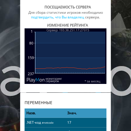
ПОСЕЩАЕМОСТЬ СЕРВЕРА
Для сбора статистики игроков необходимо
подтвердить, что Вы владелец
сервера.
ИЗМЕНЕНИЕ РЕЙТИНГА
ПЕРЕМЕННЫЕ
Назв.
Знач.
.NET-код
17
#netcode