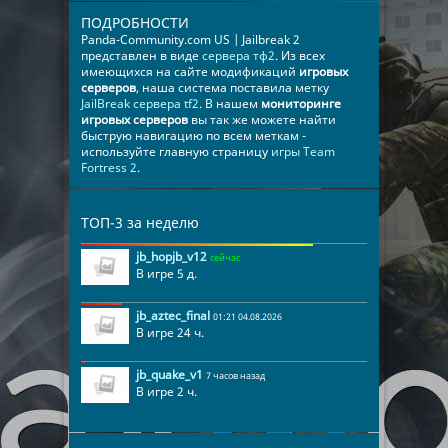
ПОДРОБНОСТИ
Panda-Community.com US | Jailbreak 2
представлен в виде
сервера тф2
. Из всех
имеющихся на сайте модификаций
игровых
серверов
, наша система поставила метку
JailBreak сервера tf2
. В нашем
мониторинге
игровых серверов
вы так же можете найти
быструю навигацию по всем меткам -
используйте главную страницу
игры Team
Fortress 2
.
ТОП-3 за неделю
jb_hopjb_v12
сейчас
В игре 5 д.
jb_aztec_final
01:21 04.08.2026
В игре 24 ч.
jb_quake_v1
7 часов назад
В игре 2 ч.