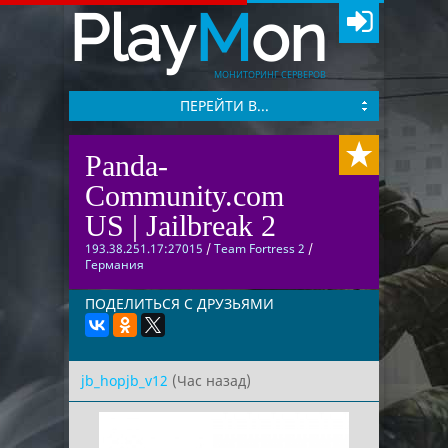
Play
M
on
МОНИТОРИНГ СЕРВЕРОВ
ПЕРЕЙТИ В...
Panda-
Community.com
US | Jailbreak 2
193.38.251.17:27015
/
Team Fortress 2
/
Германия
ПОДЕЛИТЬСЯ С ДРУЗЬЯМИ
jb_hopjb_v12
(Час назад)