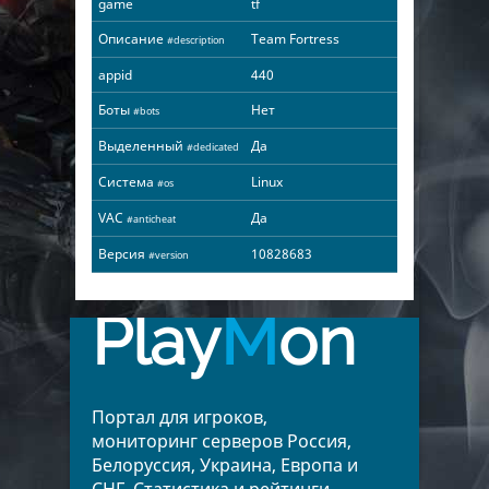
game
tf
Описание
Team Fortress
#description
appid
440
Боты
Нет
#bots
Выделенный
Да
#dedicated
Система
Linux
#os
VAC
Да
#anticheat
Версия
10828683
#version
Play
M
on
Портал для игроков,
мониторинг серверов Россия,
Белоруссия, Украина, Европа и