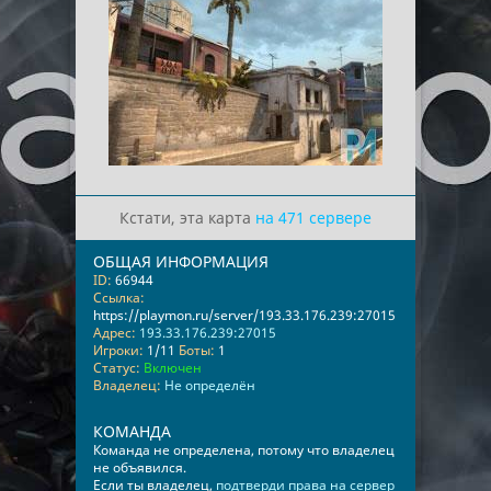
Кстати, эта карта
на 471 сервере
ОБЩАЯ ИНФОРМАЦИЯ
ID:
66944
Ссылка:
https://playmon.ru/server/193.33.176.239:27015
Адрес:
193.33.176.239:27015
Игроки:
1/11
Боты:
1
Статус:
Включен
Владелец:
Не определён
КОМАНДА
Команда не определена, потому что владелец
не объявился.
Если ты владелец,
подтверди права на сервер