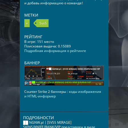
и добавь информацию о команде!
МЕТКИ
+
5vs5
РЕЙТИНГ
В игре: 151 место
Поисковая выдача: 0.15089
Подробная информация о рейтинге
БАННЕР
Counter Strike 2 баннеры :
коды изображения
и HTML-информер
ПОДРОБНОСТИ
██ NGNW.pl | [5VS5 MIRAGE]
SKINS/KNIFE/RANK/VIP представлен в виде