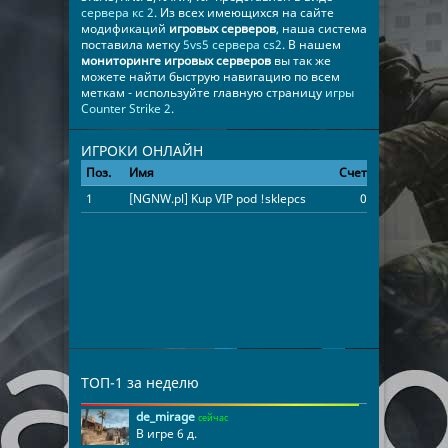
сервера кс 2
. Из всех имеющихся на сайте
модификаций
игровых серверов
, наша система
поставила метку
5vs5 сервера cs2
. В нашем
мониторинге игровых серверов
вы так же
можете найти быструю навигацию по всем
меткам - используйте главную страницу
игры
Counter Strike 2
.
ИГРОКИ ОНЛАЙН
Поз.
Имя
Счет
Время
1
[NGNW.pl] Kup VIP pod !sklepcs lub sklep.ngnw.pl
0
24:46:16
бот
ТОП-1 за неделю
de_mirage
сейчас
В игре 6 д.