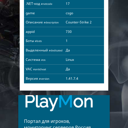
.NET-код
17
#netcode
game
csgo
Описание
Counter-Strike 2
#description
appid
730
Боты
1
#bots
Выделенный
Да
#dedicated
Система
Linux
#os
VAC
Да
#anticheat
Версия
1.41.7.4
#version
Play
M
on
Портал для игроков,
мониторинг серверов Россия,