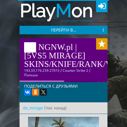
Play
M
on
МОНИТОРИНГ СЕРВЕРОВ
ПЕРЕЙТИ В...
██ NGNW.pl |
[5VS5 MIRAGE]
SKINS/KNIFE/RANK/VIP
193.33.176.239:27015
/
Counter Strike 2
/
Польша
ПОДЕЛИТЬСЯ С ДРУЗЬЯМИ
de_mirage
(Час назад)