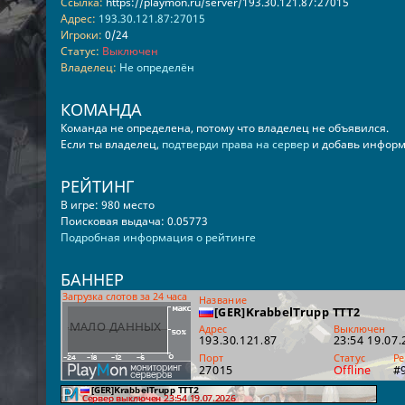
Ссылка:
https://playmon.ru/server/193.30.121.87:27015
Адрес:
193.30.121.87:27015
Игроки:
0/24
Статус:
Выключен
Владелец:
Не определён
КОМАНДА
Команда не определена, потому что владелец не объявился.
Если ты владелец,
подтверди права на сервер
и добавь информ
РЕЙТИНГ
В игре: 980 место
Поисковая выдача: 0.05773
Подробная информация о рейтинге
БАННЕР