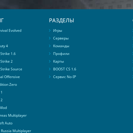
Г
РАЗДЕЛЫ
ival Evolved
Игры
Серверы
uty 4
Команды
trike 1.6
Профили
Strike 2
Карты
Strike Source
BOOST CS 1.6
al Offensive
Сервис No-IP
ition Zero
 1
 2
 Mod
eas Multiplayer
ft Auto
Russia Multiplayer