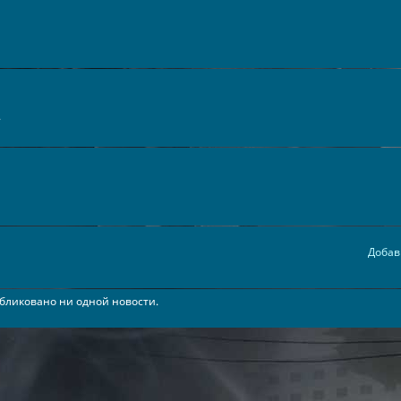
.
Добав
бликовано ни одной новости.