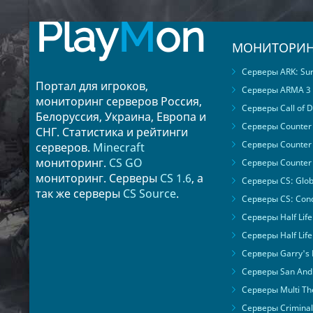
Play
M
on
МОНИТОРИН
Серверы ARK: Surv
Портал для игроков,
Серверы ARMA 3
мониторинг серверов Россия,
Серверы Call of D
Белоруссия, Украина, Европа и
Серверы Counter S
СНГ. Статистика и рейтинги
Серверы Counter 
серверов.
Minecraft
мониторинг.
CS GO
Серверы Counter 
мониторинг. Серверы
CS 1.6
, а
Серверы CS: Glob
так же серверы
CS Source
.
Серверы CS: Cond
Серверы Half Life
Серверы Half Life
Серверы Garry's
Серверы San Andr
Серверы Multi The
Серверы Criminal 